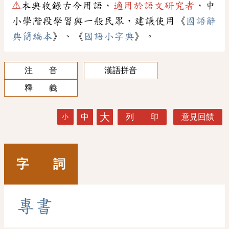
⚠
本典收錄古今用語，
適用於語文研究者
，中
小學階段學習與一般民眾，建議使用《
國語辭
典簡編本
》、《
國語小字典
》。
注 音
漢語拼音
釋 義
大
中
列 印
意見回饋
小
字 詞
專
書