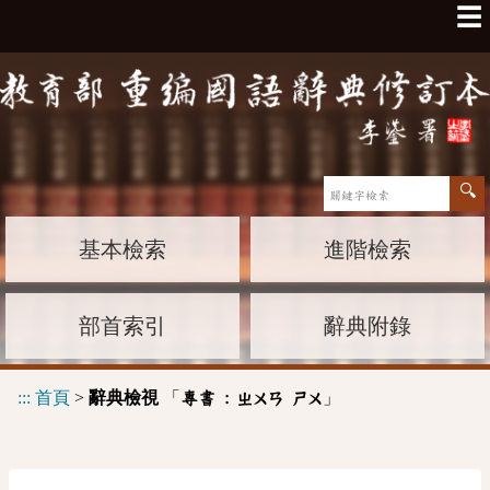
☰
基本檢索
進階檢索
部首索引
辭典附錄
:::
首頁
>
辭典檢視
「
」
專書 :
ㄓㄨㄢ
ㄕㄨ