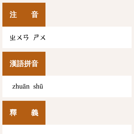
注 音
ㄓㄨㄢ
ㄕㄨ
漢語拼音
zhuān shū
釋 義