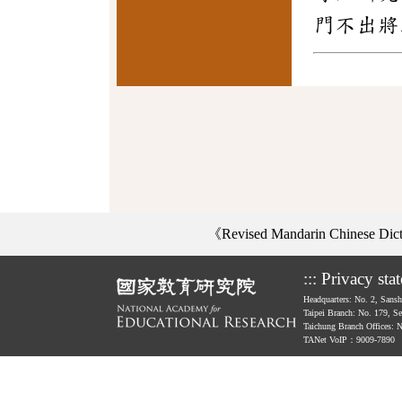
門不出將
《Revised Mandarin Chinese Di
:::
Privacy sta
Headquarters: No. 2, Sans
Taipei Branch: No. 179, S
Taichung Branch Offices: 
TANet VoIP：9009-7890