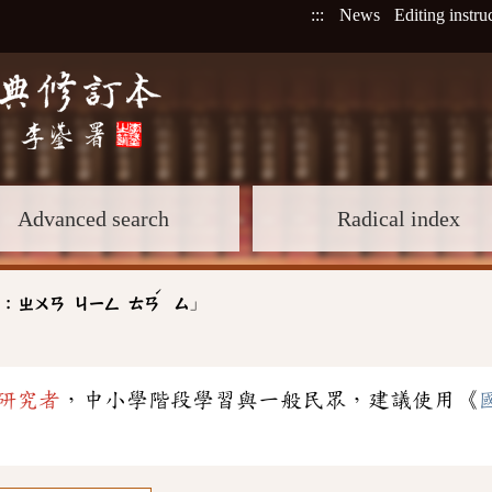
:::
News
Editing instru
Advanced search
Radical index
ˊ
」
 :
ㄓㄨㄢ
ㄐㄧㄥ
ㄊㄢ
ㄙ
研究者
，中小學階段學習與一般民眾，建議使用《