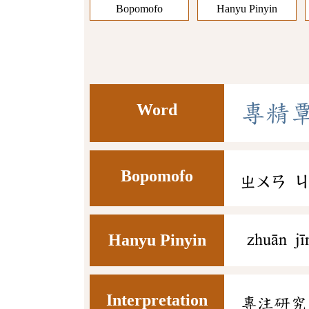
Bopomofo
Hanyu Pinyin
Word
專
精
Bopomofo
ㄓㄨㄢ
Hanyu Pinyin
zhuān jī
Interpretation
專注研究