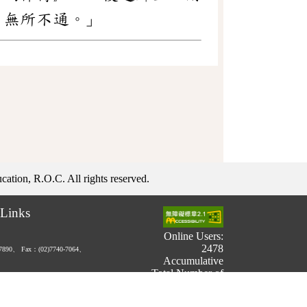
，無所不通。」
ation, R.O.C. All rights reserved.
Links
Online Users:
2478
-7890、
Fax：(02)7740-7064、
Accumulative
Total Number of
Users:
731,520,050