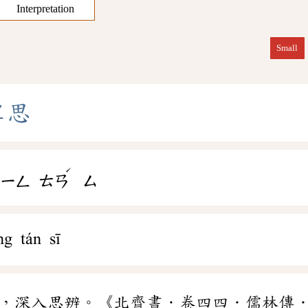
Interpretation
Small
覃
思
ˊ
ㄐㄧㄥ
ㄊㄢ
ㄙ
ng tán sī
，深入思辨。《北齊書．卷四四．儒林傳