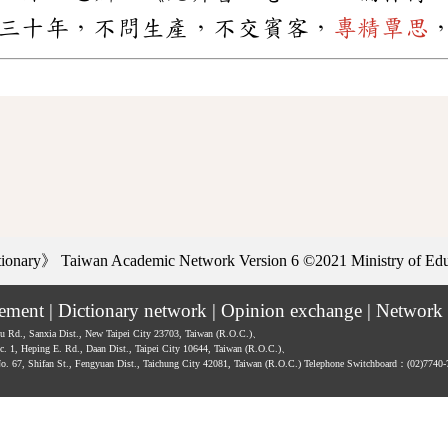
三十年，不問生產，不交賓客，
專精覃思
ctionary》
Taiwan Academic Network Version 6
©2021 Ministry of Educ
tement
|
Dictionary network
|
Opinion exchange
|
Network 
hu Rd., Sanxia Dist., New Taipei City 23703, Taiwan (R.O.C.)、
ec. 1, Heping E. Rd., Daan Dist., Taipei City 10644, Taiwan (R.O.C.)、
No. 67, Shifan St., Fengyuan Dist., Taichung City 42081, Taiwan (R.O.C.)
Telephone Switchboard：(02)7740