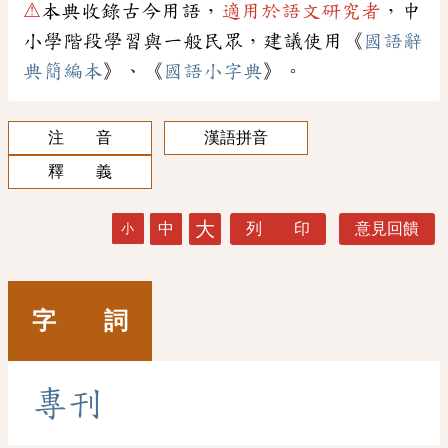
⚠
本典收錄古今用語，
適用於語文研究者
，中
小學階段學習與一般民眾，建議使用《
國語辭
典簡編本
》、《
國語小字典
》。
注 音
漢語拼音
釋 義
大
中
列 印
意見回饋
小
字 詞
專
刊