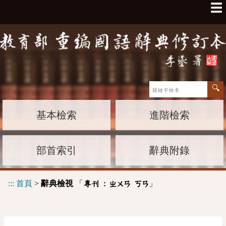
☰
基本檢索
進階檢索
部首索引
辭典附錄
:::
首頁
>
辭典檢視
「
」
專刊 :
ㄓㄨㄢ
ㄎㄢ