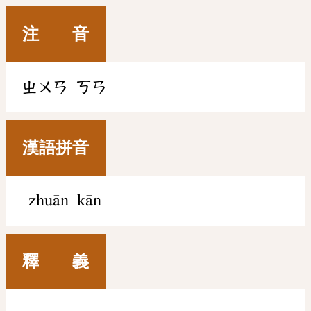
注 音
ㄓㄨㄢ
ㄎㄢ
漢語拼音
zhuān kān
釋 義