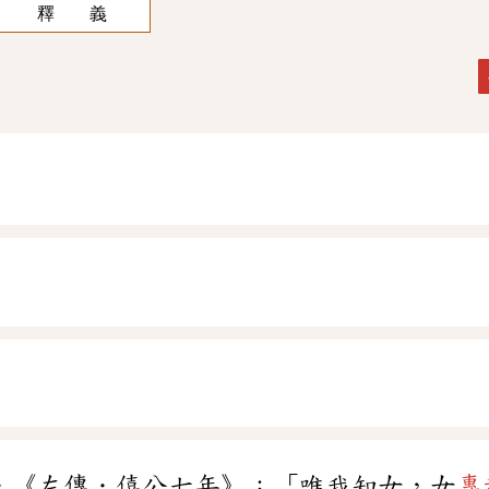
釋 義
。《左傳．僖公七年》：「唯我知女，女
專