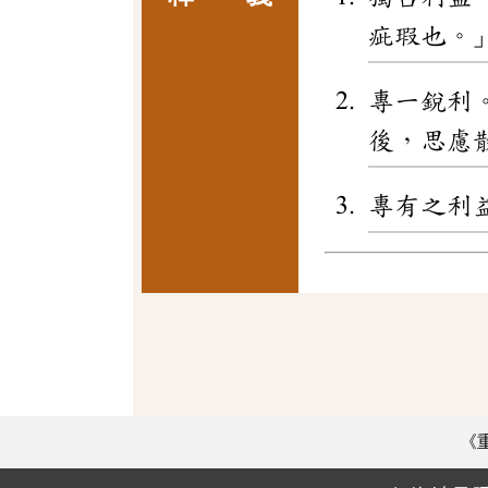
疵瑕也。
專一銳利
後，思慮
專有之利
《