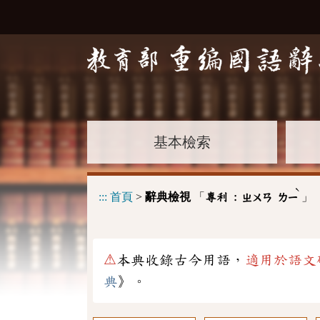
基本檢索
ˋ
:::
首頁
>
辭典檢視
「
」
專利 :
ㄓㄨㄢ
ㄌㄧ
⚠
本典收錄古今用語，
適用於語文
典
》。