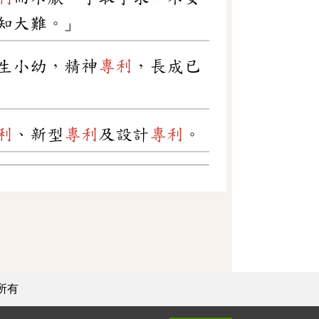
知大難。」
生小幼，精神
專利
，長成已
利
、新型
專利
及設計
專利
。
所有