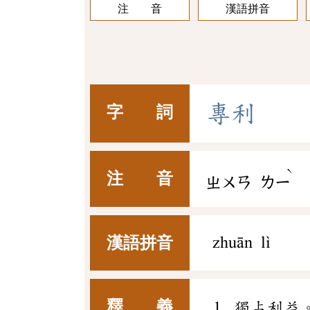
注 音
漢語拼音
專
利
字 詞
ˋ
注 音
ㄓㄨㄢ
ㄌㄧ
漢語拼音
zhuān lì
釋 義
獨占利益