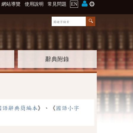
⚙️
網站導覽
使用說明
常見問題
EN
辭典附錄
國語辭典簡編本
》、《
國語小字