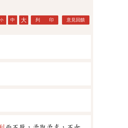
大
中
列 印
意見回饋
小
利
而不厭，予取予求，不女