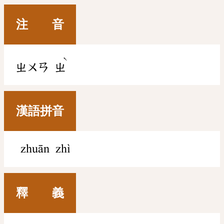
注 音
ˋ
ㄓㄨㄢ
ㄓ
漢語拼音
zhuān zhì
釋 義