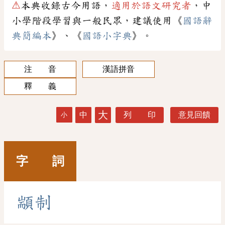
⚠
本典收錄古今用語，
適用於語文研究者
，中
小學階段學習與一般民眾，建議使用《
國語辭
典簡編本
》、《
國語小字典
》。
注 音
漢語拼音
釋 義
大
中
列 印
意見回饋
小
字 詞
顓
制