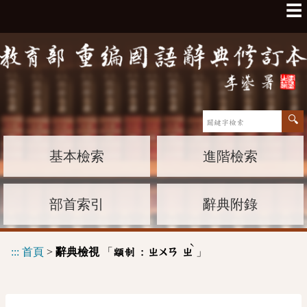
☰
基本檢索
進階檢索
部首索引
辭典附錄
ˋ
:::
首頁
>
辭典檢視
「
」
顓制 :
ㄓㄨㄢ
ㄓ