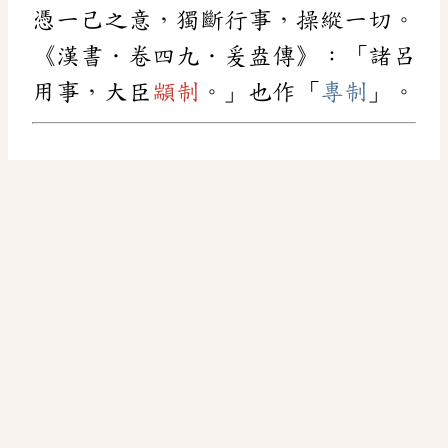
憑一己之意，獨斷行事，操縱一切。
《漢書．卷四九．爰盎傳》：「諸呂
用事，大臣
顓制
。」也作「
專制
」。