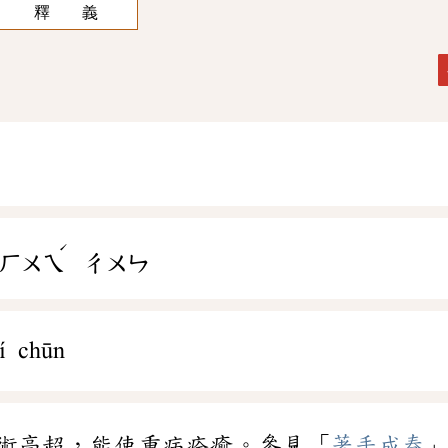
釋 義
ˊ
ㄏㄨㄟ
ㄔㄨㄣ
í chūn
術高超，能使重病痊癒。參見「
著手成春