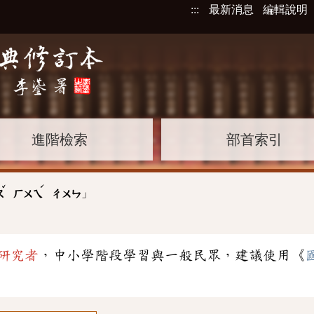
:::
最新消息
編輯說明
進階檢索
部首索引
ˇ
ˊ
」
ㄡ
ㄏㄨㄟ
ㄔㄨㄣ
研究者
，中小學階段學習與一般民眾，建議使用《