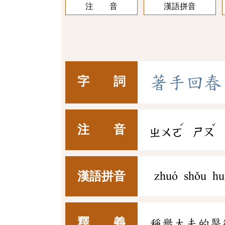
注 音
漢語拼音
著
手
回
春
字 詞
ˊ
ˇ
注 音
ㄓㄨㄛ
ㄕㄡ
漢語拼音
zhuó shǒu hu
釋 義
稱譽大夫的醫