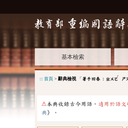
基本檢索
ˊ
:::
首頁
>
辭典檢視
「
著手回春 :
ㄓㄨㄛ
ㄕ
⚠
本典收錄古今用語，
適用於語文
典
》。