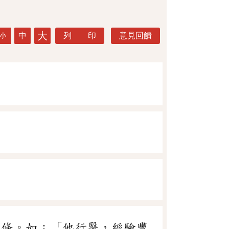
大
中
列 印
意見回饋
小
」條。如：「他行醫，經驗豐