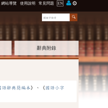
⚙️
網站導覽
使用說明
常見問題
EN
辭典附錄
國語辭典簡編本
》、《
國語小字