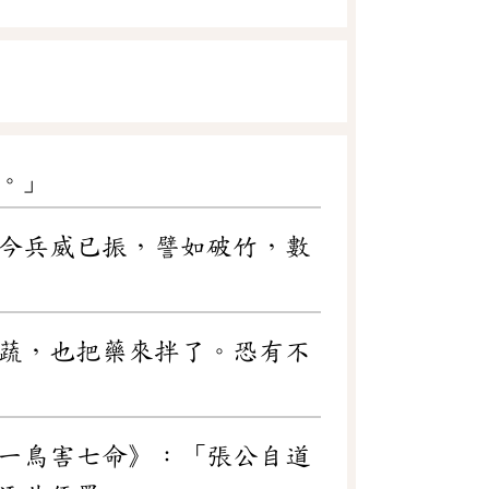
。」
今兵威已振，譬如破竹，數
蔬，也把藥來拌了。恐有不
一鳥害七命》：「張公自道