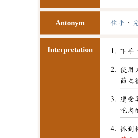
Antonym
住手
、
Interpretation
下手
使用
節之
遭受
吃肉
抓到