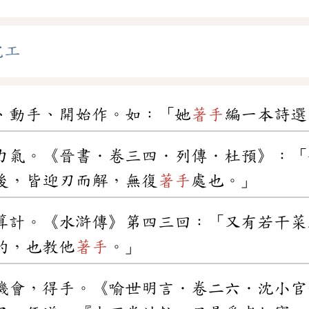
完工
、動手、開始作。如：「她
著手
編一本詩選
力氣。《晉書．卷三四．列傳．杜預》：「
後，皆迎刃而解，無復
著手
處也。」
算計。《水滸傳》第四三回：「又有若干菜
的，也教他
著手
。」
機會，得手。《喻世明言．卷二六．沈小官