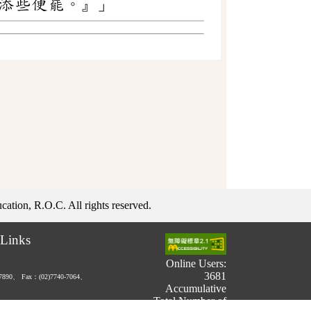
添些便罷。』」
ation, R.O.C. All rights reserved.
Links
Online Users:
3681
-7890、
Fax：(02)7740-7064、
Accumulative
Total Number of