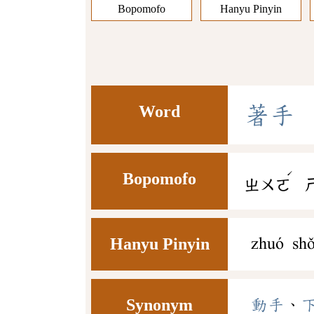
Bopomofo
Hanyu Pinyin
Word
著
手
ˊ
Bopomofo
ㄓㄨㄛ
Hanyu Pinyin
zhuó sh
Synonym
動手
、