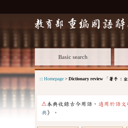
Basic search
:::
Homepage
>
Dictionary review
「
著手 :
ㄓ
⚠
本典收錄古今用語，
適用於語文
典
》。