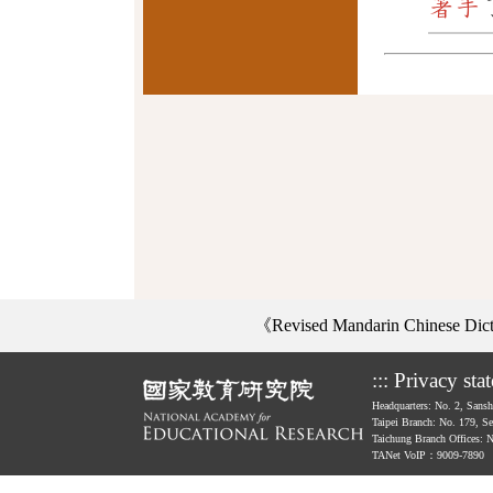
著手
《Revised Mandarin Chinese Di
:::
Privacy sta
Headquarters: No. 2, Sans
Taipei Branch: No. 179, S
Taichung Branch Offices: 
TANet VoIP：9009-7890