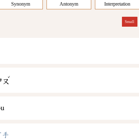
Synonym
Antonym
Interpretation
Small
ˇ
ㄕㄡ
ǒu
下手