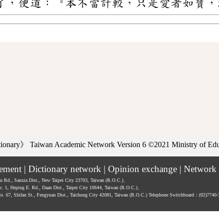
了，便道：『本不當計較，只是愛者如寶，
ctionary》
Taiwan Academic Network Version 6
©2021 Ministry of Educ
tement
|
Dictionary network
|
Opinion exchange
|
Network 
hu Rd., Sanxia Dist., New Taipei City 23703, Taiwan (R.O.C.)、
ec. 1, Heping E. Rd., Daan Dist., Taipei City 10644, Taiwan (R.O.C.)、
No. 67, Shifan St., Fengyuan Dist., Taichung City 42081, Taiwan (R.O.C.)
Telephone Switchboard：(02)7740