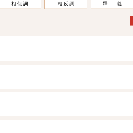
相 似 詞
相 反 詞
釋 義