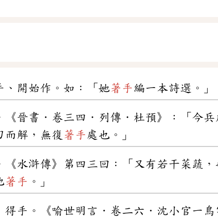
手、開始作。如：「她
著手
編一本詩選。」
。《晉書．卷三四．列傳．杜預》：「今兵
刃而解，無復
著手
處也。」
。《水滸傳》第四三回：「又有若干菜蔬，
他
著手
。」
，得手。《喻世明言．卷二六．沈小官一鳥