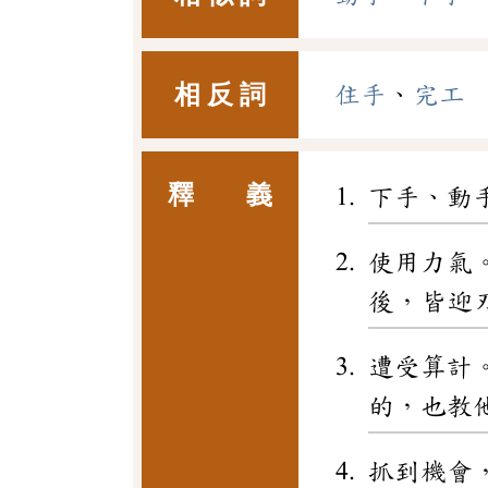
相 反 詞
住手
、
完工
釋 義
下手、動
使用力氣
後，皆迎
遭受算計
的，也教
抓到機會