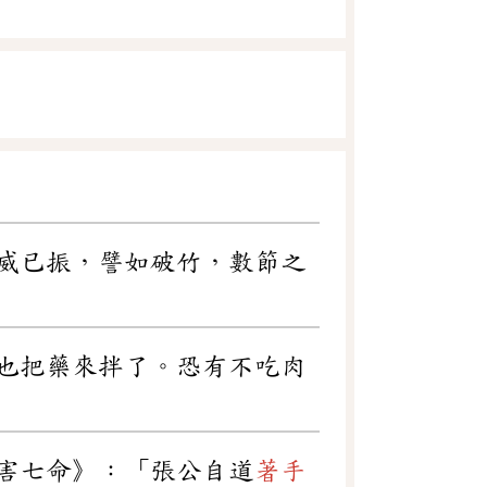
威已振，譬如破竹，數節之
也把藥來拌了。恐有不吃肉
害七命》：「張公自道
著手