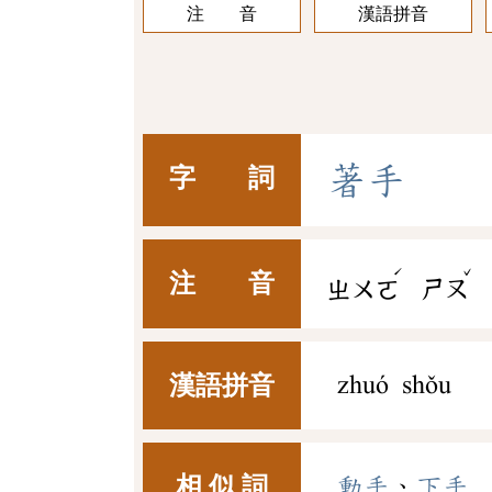
注 音
漢語拼音
著
手
字 詞
ˊ
ˇ
注 音
ㄓㄨㄛ
ㄕㄡ
漢語拼音
zhuó shǒu
相 似 詞
動手
、
下手