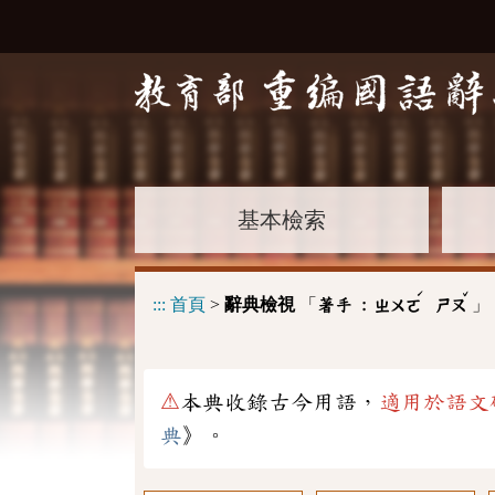
基本檢索
ˊ
ˇ
:::
首頁
>
辭典檢視
「
」
著手 :
ㄓㄨㄛ
ㄕㄡ
⚠
本典收錄古今用語，
適用於語文
典
》。