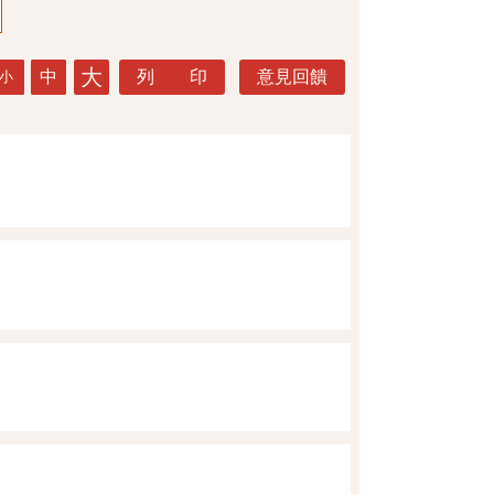
大
中
列 印
意見回饋
小