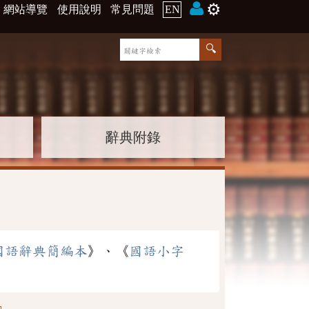
⚙️
網站導覽
使用說明
常見問題
EN
辭典附錄
國語辭典簡編本
》、《
國語小字