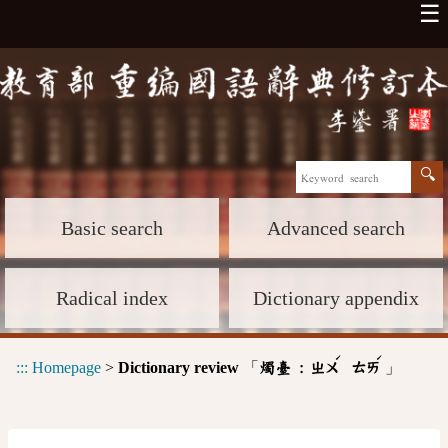
☰
Basic search
Advanced search
Radical index
Dictionary appendix
ˊ
ˊ
:::
Homepage
>
Dictionary review
「
」
燭臺 :
ㄓㄨ
ㄊㄞ