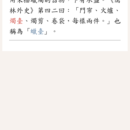
林外史》第四二回：「門帘、火爐、
燭臺
、燭剪、卷袋，每樣兩件。」也
稱為「
蠟臺
」。