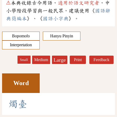
⚠
本典收錄古今用語，
適用於語文研究者
，中
小學階段學習與一般民眾，建議使用《
國語辭
典簡編本
》、《
國語小字典
》。
Bopomofo
Hanyu Pinyin
Interpretation
Large
Medium
Print
Feedback
Small
Word
燭
臺