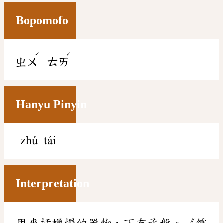
Bopomofo
ˊ
ˊ
ㄓㄨ
ㄊㄞ
Hanyu Pinyin
zhú tái
Interpretation
用來插蠟燭的器物，下有承盤。《儒