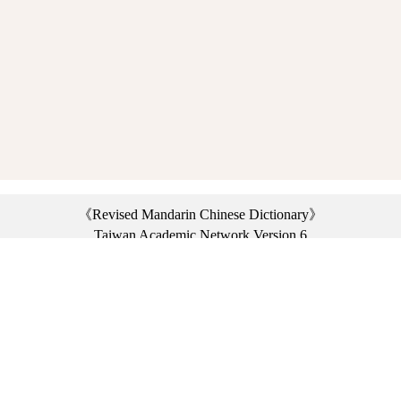
《Revised Mandarin Chinese Dictionary》
Taiwan Academic Network Version 6
©2021 Ministry of Education, R.O.C. All rights reserved.
︿
:::
Privacy statement
|
Dictionary network
|
Opinion exchange
|
Network Links