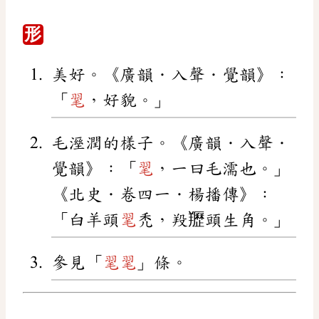
形
美好。《廣韻．入聲．覺韻》：
「
毣
，好貌。」
毛溼潤的樣子。《廣韻．入聲．
覺韻》：「
毣
，一曰毛濡也。」
《北史．卷四一．楊播傳》：
「白羊頭
毣
禿，羖䍽頭生角。」
參見「
毣
毣
」條。