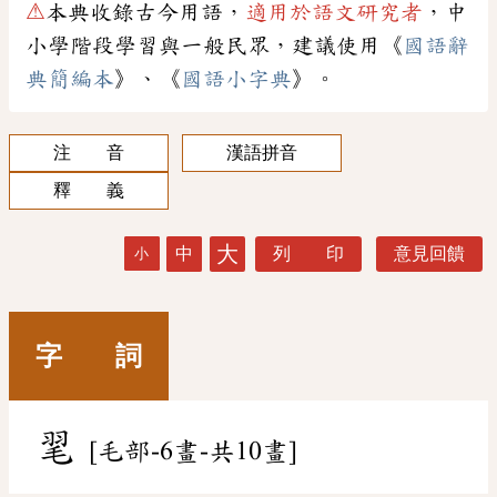
⚠
本典收錄古今用語，
適用於語文研究者
，中
小學階段學習與一般民眾，建議使用《
國語辭
典簡編本
》、《
國語小字典
》。
注 音
漢語拼音
釋 義
大
中
列 印
意見回饋
小
字 詞
毣
[毛部-6畫-共10畫]