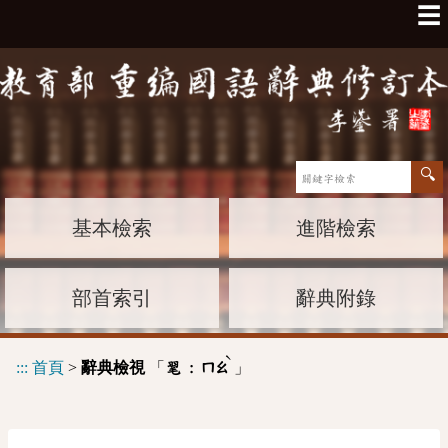
☰
基本檢索
進階檢索
部首索引
辭典附錄
ˋ
:::
首頁
>
辭典檢視
「
」
毣 :
ㄇㄠ