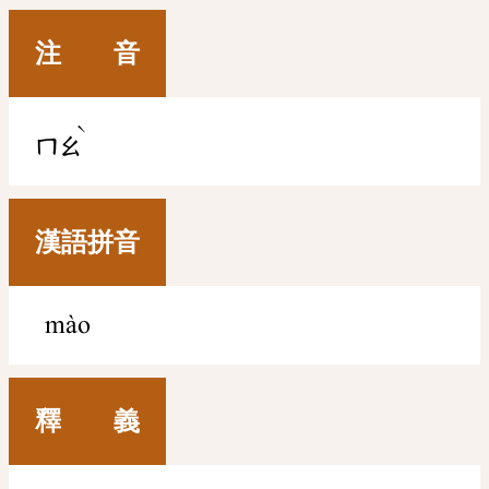
注 音
ˋ
ㄇㄠ
漢語拼音
mào
釋 義