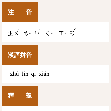
注 音
ˊ
ˊ
ˊ
ㄓㄨ
ㄌㄧㄣ
ㄑㄧ
ㄒㄧㄢ
漢語拼音
zhú lín qī xián
釋 義