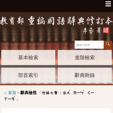
☰
基本檢索
進階檢索
部首索引
辭典附錄
ˊ
ˊ
:::
首頁
>
辭典檢視
「
竹林七賢 :
ㄓㄨ
ㄌㄧㄣ
ㄑㄧ
ˊ
」
ㄒㄧㄢ