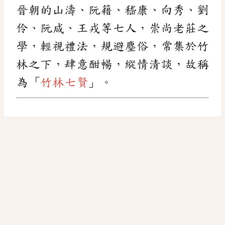
晉朝的山濤、阮籍、嵇康、向秀、劉
伶、阮咸、王戎等七人，崇尚老莊之
學，輕視禮法，規避塵俗，常集於竹
林之下，肆意酣暢，縱情清談，故稱
為「
竹林七賢
」。