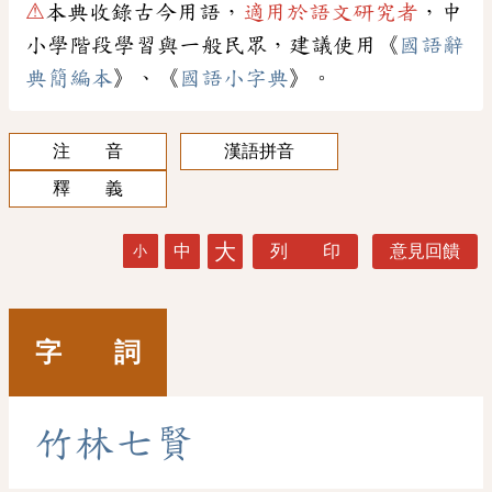
⚠
本典收錄古今用語，
適用於語文研究者
，中
小學階段學習與一般民眾，建議使用《
國語辭
典簡編本
》、《
國語小字典
》。
注 音
漢語拼音
釋 義
大
中
列 印
意見回饋
小
字 詞
竹
林
七
賢