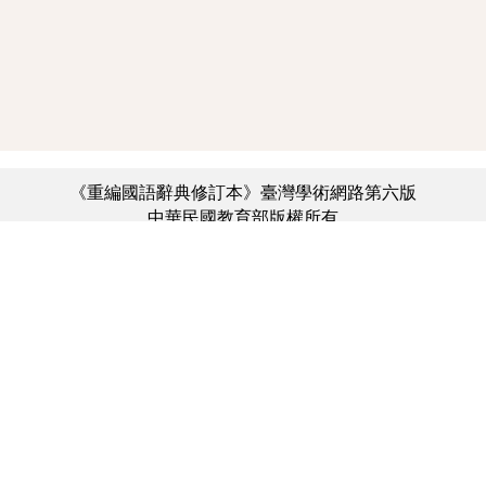
《重編國語辭典修訂本》臺灣學術網路第六版
中華民國教育部版權所有
:::
個資法及隱私聲明
|
辭典公眾授權網
|
意見交流
|
網網相連
三峽總院區地址：新北市三峽區三樹路2號、
︿
臺北院區地址：臺北市大安區和平東路一段179號、
臺中院區地址：臺中市豐原區師範街67號
電話總機：(02)7740-7890、
傳真：(02)7740-7064、
TANet VoIP：9009-7890
線上人數: 3407