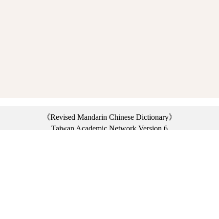
《Revised Mandarin Chinese Dictionary》
Taiwan Academic Network Version 6
©2021 Ministry of Education, R.O.C. All rights reserved.
︿
:::
Privacy statement
|
Dictionary network
|
Opinion exchange
|
Network Links