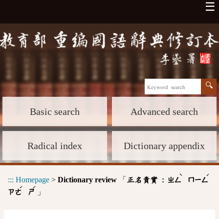
☰
Basic search
Advanced search
Radical index
Dictionary appendix
ˋ
ˊ
:::
Homepage
>
Dictionary review
「
正名責實 :
ㄓㄥ
ㄇㄧㄥ
ˊ
ˊ
」
ㄗㄜ
ㄕ