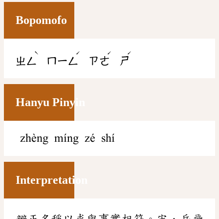
Bopomofo
ˋ
ˊ
ˊ
ˊ
ㄓㄥ
ㄇㄧㄥ
ㄗㄜ
ㄕ
Hanyu Pinyin
zhèng míng zé shí
Interpretation
辨正名稱以求與事實相符。宋．岳飛