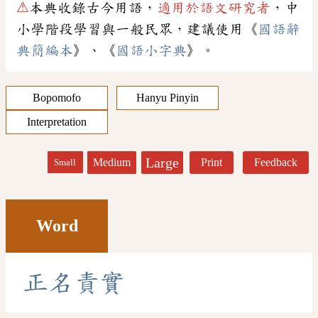
⚠
本典收錄古今用語，
適用於語文研究者
，中
小學階段學習與一般民眾，建議使用《
國語辭
典簡編本
》、《
國語小字典
》。
Bopomofo
Hanyu Pinyin
Interpretation
Large
Medium
Print
Feedback
Small
Word
正
名
責
實