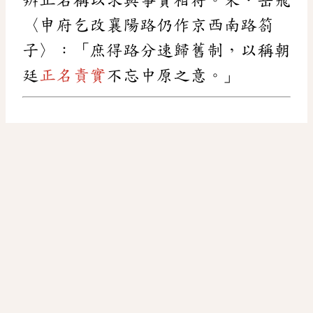
〈申府乞改襄陽路仍作京西南路劄
子〉：「庶得路分速歸舊制，以稱朝
廷
正名責實
不忘中原之意。」