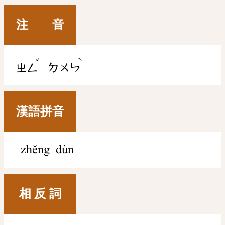
注 音
ˇ
ˋ
ㄓㄥ
ㄉㄨㄣ
漢語拼音
zhěng dùn
相 反 詞