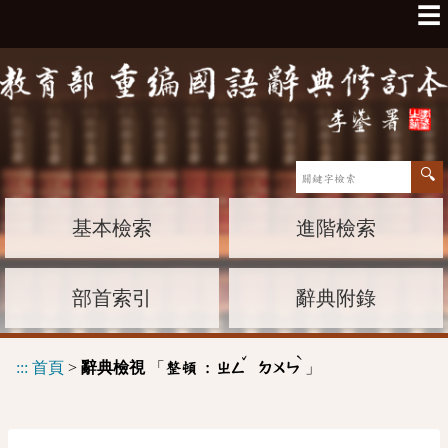
☰
基本檢索
進階檢索
部首索引
辭典附錄
ˇ
ˋ
:::
首頁
>
辭典檢視
「
」
整頓 :
ㄓㄥ
ㄉㄨㄣ