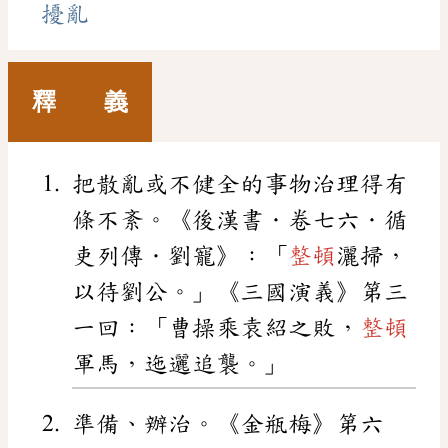
擾亂
釋 義
把散亂或不健全的事物治理得有
條不紊。《後漢書．卷七六．循
吏列傳．劉寵》：「
整頓
灑掃，
以待劉公。」《三國演義》第三
一回：「曹操乘袁紹之敗，
整頓
軍馬，迤邐追襲。」
準備、辦治。《金瓶梅》第六