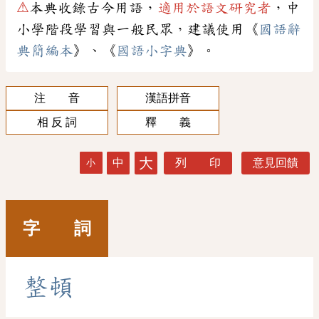
⚠
本典收錄古今用語，
適用於語文研究者
，中
小學階段學習與一般民眾，建議使用《
國語辭
典簡編本
》、《
國語小字典
》。
注 音
漢語拼音
相 反 詞
釋 義
大
中
列 印
意見回饋
小
字 詞
整
頓