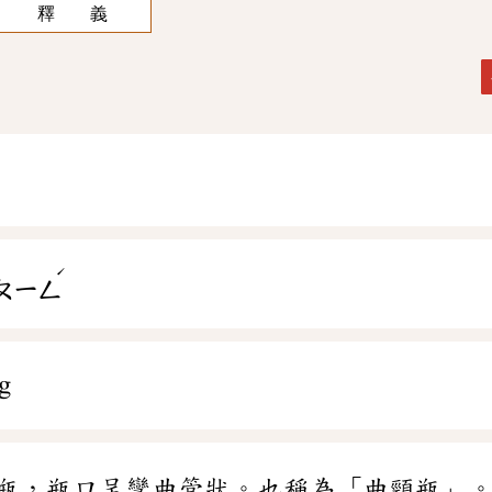
釋 義
ˊ
ㄆㄧㄥ
g
瓶，瓶口呈彎曲管狀。也稱為「曲頸瓶」