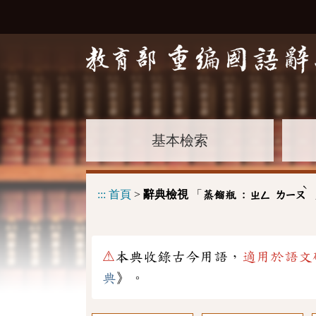
基本檢索
ˋ
:::
首頁
>
辭典檢視
「
蒸餾瓶 :
ㄓㄥ
ㄌㄧㄡ
⚠
本典收錄古今用語，
適用於語文
典
》。