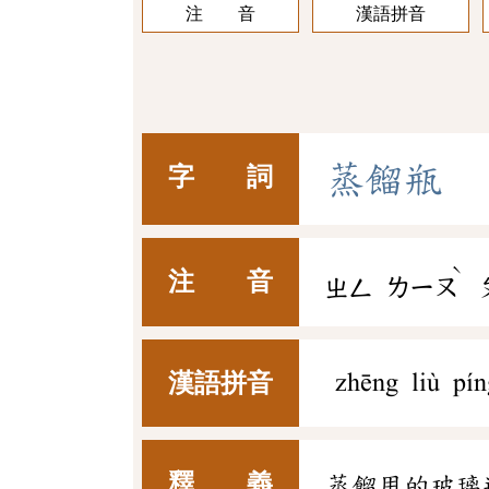
注 音
漢語拼音
蒸
餾
瓶
字 詞
ˋ
注 音
ㄓㄥ
ㄌㄧㄡ
漢語拼音
zhēng liù pín
釋 義
蒸餾用的玻璃