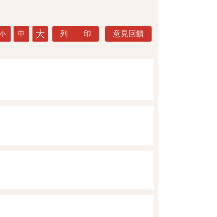
大
中
列 印
意見回饋
小
。