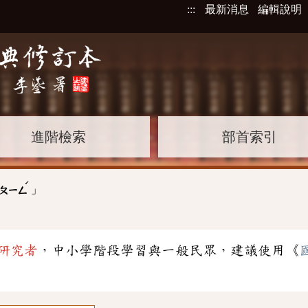
:::
最新消息
編輯說明
進階檢索
部首索引
ˊ
」
ㄆㄧㄥ
研究者
，中小學階段學習與一般民眾，建議使用《