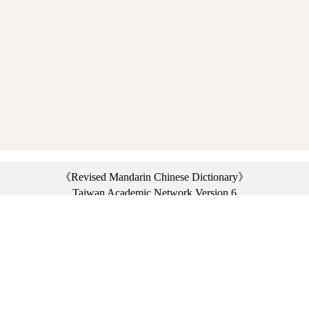
《Revised Mandarin Chinese Dictionary》
Taiwan Academic Network Version 6
©2021 Ministry of Education, R.O.C. All rights reserved.
︿
:::
Privacy statement
|
Dictionary network
|
Opinion exchange
|