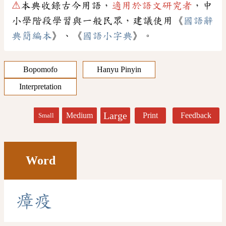
⚠
本典收錄古今用語，
適用於語文研究者
，中
小學階段學習與一般民眾，建議使用《
國語辭
典簡編本
》、《
國語小字典
》。
Bopomofo
Hanyu Pinyin
Interpretation
Large
Medium
Print
Feedback
Small
Word
瘴
疫