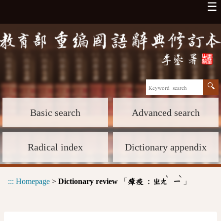
☰
Basic search
Advanced search
Radical index
Dictionary appendix
ˋ
ˋ
:::
Homepage
>
Dictionary review
「
」
瘴疫 :
ㄓㄤ
ㄧ