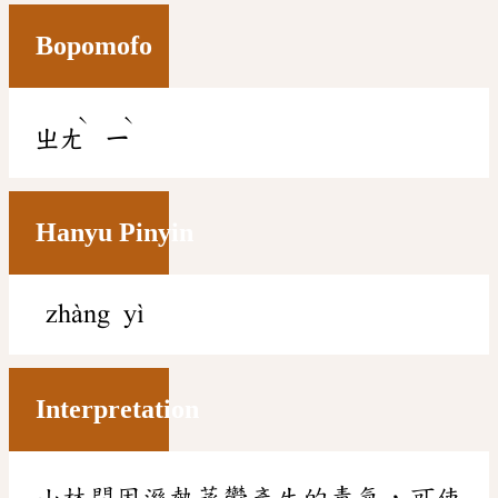
Bopomofo
ˋ
ˋ
ㄓㄤ
ㄧ
Hanyu Pinyin
zhàng yì
Interpretation
山林間因溼熱蒸鬱產生的毒氣，可使