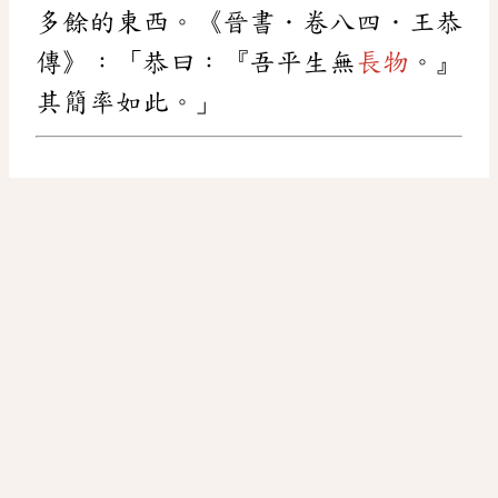
多餘的東西。《晉書．卷八四．王恭
傳》：「恭曰：『吾平生無
長物
。』
其簡率如此。」