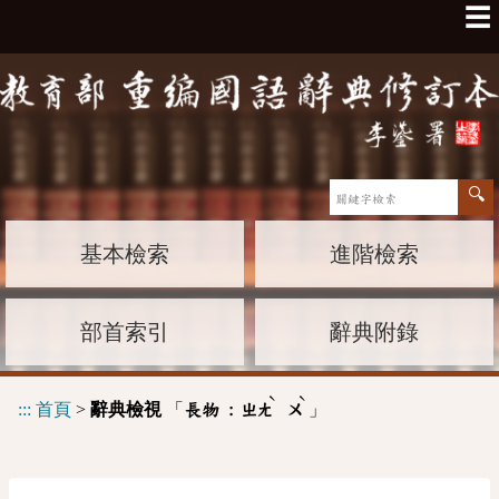
☰
基本檢索
進階檢索
部首索引
辭典附錄
ˋ
ˋ
:::
首頁
>
辭典檢視
「
」
長物 :
ㄓㄤ
ㄨ