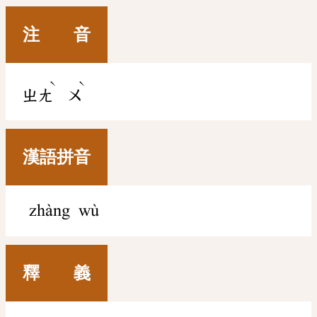
注 音
ˋ
ˋ
ㄓㄤ
ㄨ
漢語拼音
zhàng wù
釋 義