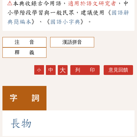
⚠
本典收錄古今用語，
適用於語文研究者
，中
小學階段學習與一般民眾，建議使用《
國語辭
典簡編本
》、《
國語小字典
》。
注 音
漢語拼音
釋 義
大
中
列 印
意見回饋
小
字 詞
長
物