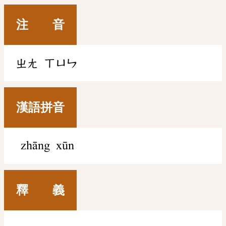
注 音
ㄓㄤ
ㄒㄩㄣ
漢語拼音
zhāng xūn
釋 義