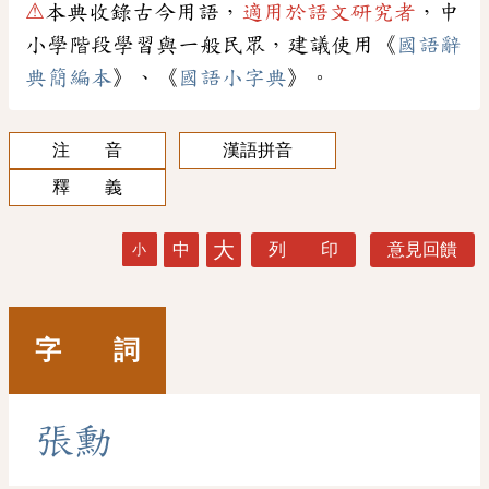
⚠
本典收錄古今用語，
適用於語文研究者
，中
小學階段學習與一般民眾，建議使用《
國語辭
典簡編本
》、《
國語小字典
》。
注 音
漢語拼音
釋 義
大
中
列 印
意見回饋
小
字 詞
張
勳