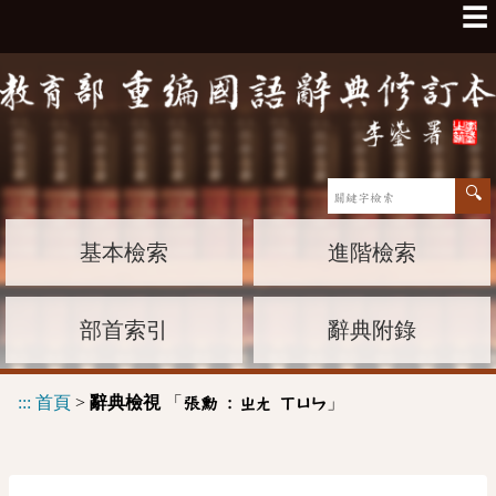
☰
基本檢索
進階檢索
部首索引
辭典附錄
:::
首頁
>
辭典檢視
「
」
張勳 :
ㄓㄤ
ㄒㄩㄣ