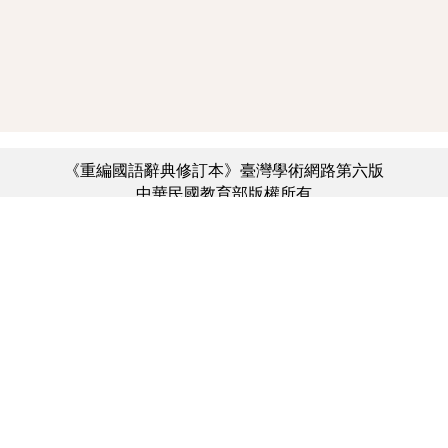
《重編國語辭典修訂本》臺灣學術網路第六版
中華民國教育部版權所有
:::
個資法及隱私聲明
|
辭典公眾授權網
|
意見交流
|
網網相連
三峽總院區地址：新北市三峽區三樹路2號、
︿
臺北院區地址：臺北市大安區和平東路一段179號、
臺中院區地址：臺中市豐原區師範街67號
電話總機：(02)7740-7890、
傳真：(02)7740-7064、
TANet VoIP：9009-7890
線上人數: 2903
累積總人次: 731,636,388