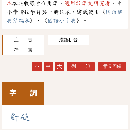
⚠
本典收錄古今用語，
適用於語文研究者
，中
小學階段學習與一般民眾，建議使用《
國語辭
典簡編本
》、《
國語小字典
》。
注 音
漢語拼音
釋 義
大
中
列 印
意見回饋
小
字 詞
針
砭