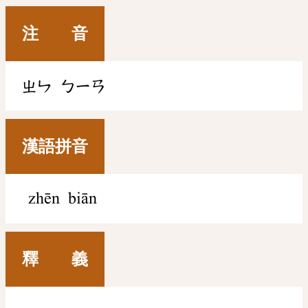
注 音
ㄓㄣ
ㄅㄧㄢ
漢語拼音
zhēn biān
釋 義