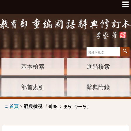
☰
基本檢索
進階檢索
部首索引
辭典附錄
:::
首頁
>
辭典檢視
「
」
針砭 :
ㄓㄣ
ㄅㄧㄢ