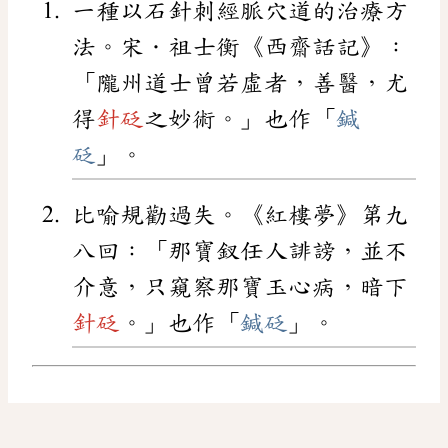
一種以石針刺經脈穴道的治療方
法。宋．祖士衡《西齋話記》：
「隴州道士曾若虛者，善醫，尤
得
針砭
之妙術。」也作「
鍼
砭
」。
比喻規勸過失。《紅樓夢》第九
八回：「那寶釵任人誹謗，並不
介意，只窺察那寶玉心病，暗下
針砭
。」也作「
鍼砭
」。