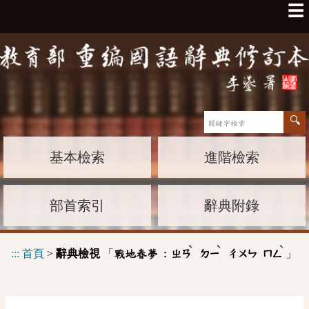
☰
基本檢索
進階檢索
部首索引
辭典附錄
ˋ
ˋ
ˋ
:::
首頁
>
辭典檢視
「
」
戰地春夢 :
ㄓㄢ
ㄉㄧ
ㄔㄨㄣ
ㄇㄥ