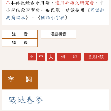
⚠
本典收錄古今用語，
適用於語文研究者
，中
小學階段學習與一般民眾，建議使用《
國語辭
典簡編本
》、《
國語小字典
》。
注 音
漢語拼音
釋 義
大
中
列 印
意見回饋
小
字 詞
戰
地
春
夢