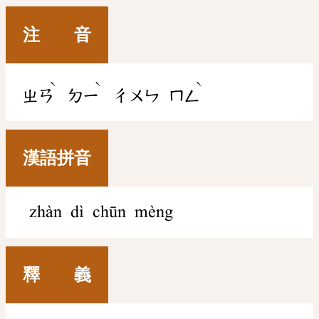
注 音
ˋ
ˋ
ˋ
ㄓㄢ
ㄉㄧ
ㄔㄨㄣ
ㄇㄥ
漢語拼音
zhàn dì chūn mèng
釋 義