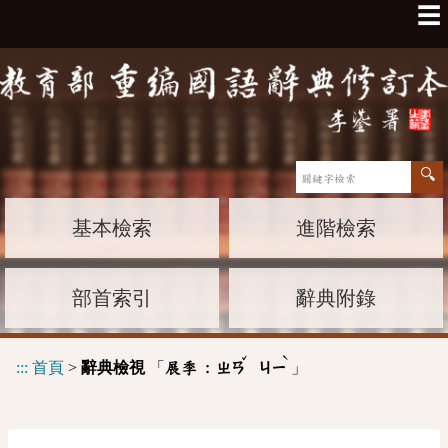
☰
基本檢索
進階檢索
部首索引
辭典附錄
ˇ
ˋ
:::
首頁
>
辭典檢視
「
」
展季 :
ㄓㄢ
ㄐㄧ