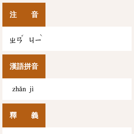
注 音
ˇ
ˋ
ㄓㄢ
ㄐㄧ
漢語拼音
zhǎn jì
釋 義