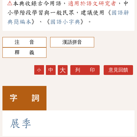
⚠
本典收錄古今用語，
適用於語文研究者
，中
小學階段學習與一般民眾，建議使用《
國語辭
典簡編本
》、《
國語小字典
》。
注 音
漢語拼音
釋 義
大
中
列 印
意見回饋
小
字 詞
展
季