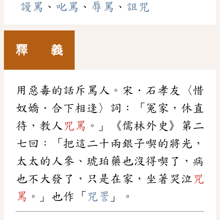
謾罵
、
叱罵
、
辱罵
、
詛咒
釋 義
用惡毒的話斥罵人。宋．石孝友〈惜
奴嬌．合下相逢〉詞：「冤家，休直
待，教人
咒罵
。」《儒林外史》第二
七回：「把這二十兩銀子喫的將光，
太太的人參、琥珀藥也沒得喫了，病
也不大發了，只是在家，坐著哭泣
咒
罵
。」也作「
咒詈
」。