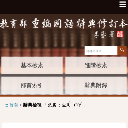
☰
基本檢索
進階檢索
部首索引
辭典附錄
ˋ
ˋ
:::
首頁
>
辭典檢視
「
」
咒罵 :
ㄓㄡ
ㄇㄚ