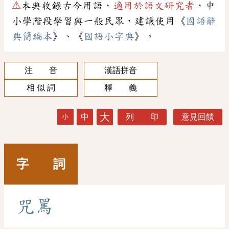
⚠
本典收錄古今用語，
適用於語文研究者
，中
小學階段學習與一般民眾，建議使用《
國語辭
典簡編本
》、《
國語小字典
》。
注 音
漢語拼音
相 似 詞
釋 義
大
中
列 印
意見回饋
小
字 詞
咒
罵