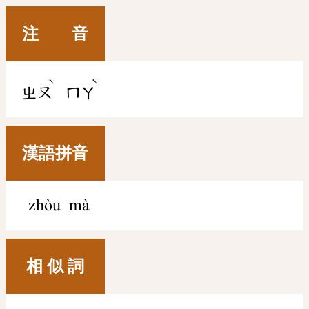
注 音
ˋ
ˋ
ㄓㄡ
ㄇㄚ
漢語拼音
zhòu mà
相 似 詞