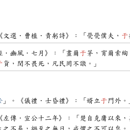
《文選．曹植．責躬詩》：「煢煢僕夫，
于
經．豳風．七月》：「晝爾
于
茅，宵爾索綯
于
貨，閔不畏死，凡民罔不譈。」
於
」。《儀禮．士昏禮》：「婿立
于
門外。
《左傳．宣公十二年》：「楚自克庸以來，
生之不易，禍至之無日，戒懼之不可以怠。