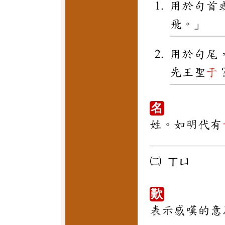
用於句首
飛。」
用於句尾
先王聖
于
名
姓。如明代有
㈡
ㄒㄩ
歎
表示感嘆的意