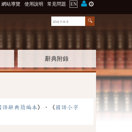
⚙️
網站導覽
使用說明
常見問題
EN
辭典附錄
國語辭典簡編本
》、《
國語小字