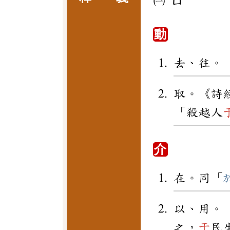
㈠
ㄩ
動
去、往。
取。《詩
「殺越人
介
在。同「
以、用。
之，
于
民