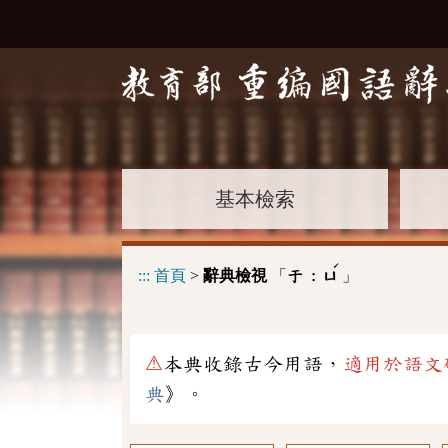
基本檢索
ˊ
:::
首頁
>
辭典檢視
「
」
于 :
ㄩ
⚠
本典收錄古今用語，
適用於語文
典
》。