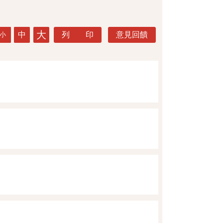
大
中
列 印
意見回饋
小