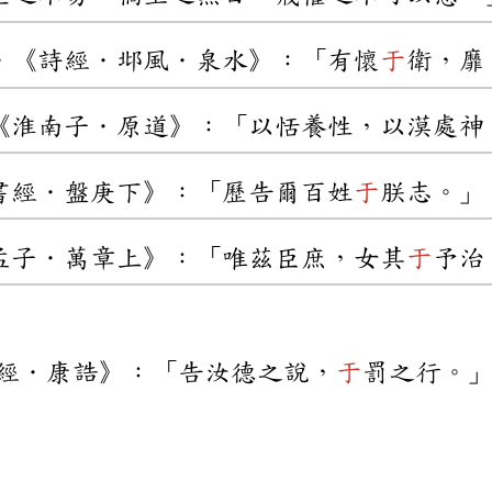
。《詩經．邶風．泉水》：「有懷
于
衛，靡
《淮南子．原道》：「以恬養性，以漠處神
書經．盤庚下》：「歷告爾百姓
于
朕志。」
孟子．萬章上》：「唯茲臣庶，女其
于
予治
經．康誥》：「告汝德之說，
于
罰之行。