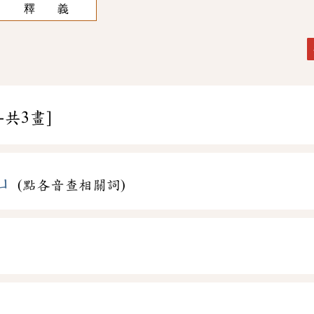
釋 義
-共3畫]
ㄩ
(點各音查相關詞)