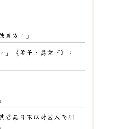
彼冀方。」
。」《孟子．萬章下》：
」
其君無日不以討國人而訓
」