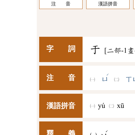
注 音
漢語拼音
于
字 詞
[二部-1畫
ˊ
注 音
ㄩ
ㄒ
漢語拼音
yú
xū
ˊ
釋 義