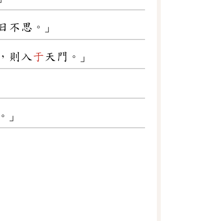
日不思。」
，則入
于
天門。」
。」
」