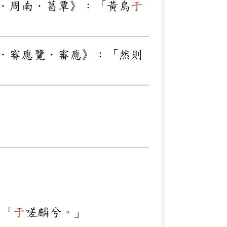
．周南．葛覃》：「黃鳥
于
．審應覽．審應》：「然則
：「
于
嗟麟兮。」