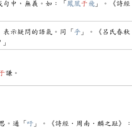
或句中，無義。如：「
鳳凰
于
飛
」。《詩經
，表示疑問的語氣。同「
乎
」。《呂氏春秋
？」
于
謙。
思。通「
吁
」。《詩經．周南．麟之趾》