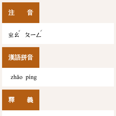
注 音
ˇ
ˊ
ㄓㄠ
ㄆㄧㄥ
漢語拼音
zhǎo píng
釋 義