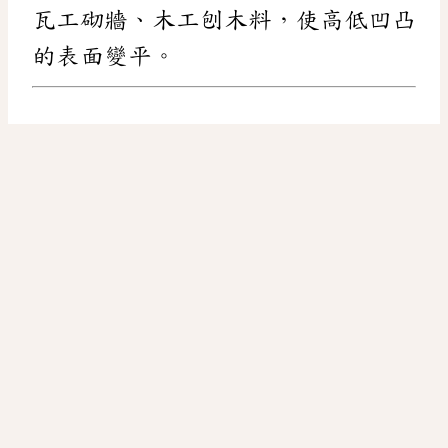
瓦工砌牆、木工刨木料，使高低凹凸
的表面變平。