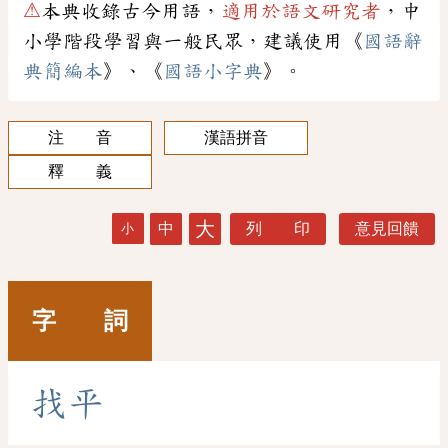
⚠
本典收錄古今用語，
適用於語文研究者
，中
小學階段學習與一般民眾，建議使用《
國語辭
典簡編本
》、《
國語小字典
》。
注 音
漢語拼音
釋 義
大
中
列 印
意見回饋
小
字 詞
找
平