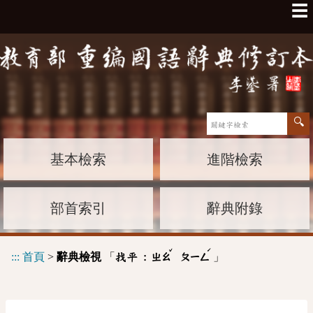
☰
基本檢索
進階檢索
部首索引
辭典附錄
ˇ
ˊ
:::
首頁
>
辭典檢視
「
」
找平 :
ㄓㄠ
ㄆㄧㄥ