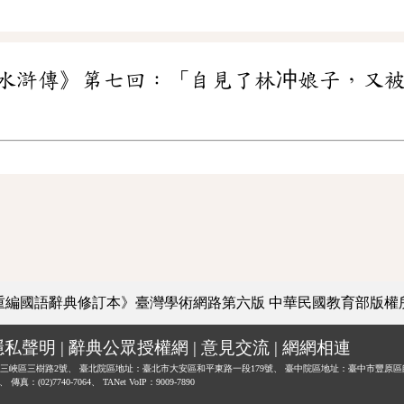
水滸傳》第七回：「自見了林冲娘子，又
重編國語辭典修訂本》臺灣學術網路第六版
中華民國教育部版權
隱私聲明
|
辭典公眾授權網
|
意見交流
|
網網相連
三峽區三樹路2號、
臺北院區地址：臺北市大安區和平東路一段179號、
臺中院區地址：臺中市豐原區
0、
傳真：(02)7740-7064、
TANet VoIP：9009-7890