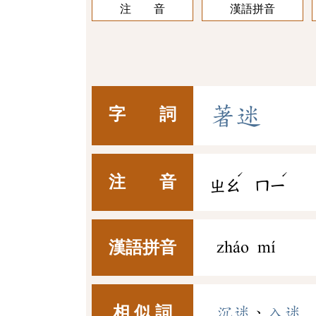
注 音
漢語拼音
著
迷
字 詞
ˊ
ˊ
注 音
ㄓㄠ
ㄇㄧ
漢語拼音
zháo mí
相 似 詞
沉迷
、
入迷