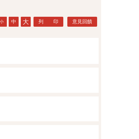
大
中
列 印
意見回饋
小