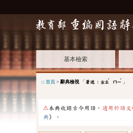
基本檢索
ˊ
ˊ
:::
首頁
>
辭典檢視
「
」
著迷 :
ㄓㄠ
ㄇㄧ
⚠
本典收錄古今用語，
適用於語文
典
》。