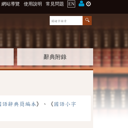
⚙️
網站導覽
使用說明
常見問題
EN
辭典附錄
國語辭典簡編本
》、《
國語小字