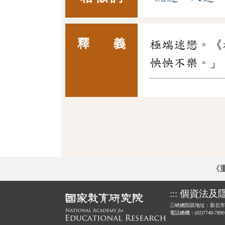
釋 義
極端迷戀。《
怏怏不樂。」
《
:::
個資法及
三峽總院區地址：新北市
電話總機：(02)7740-789