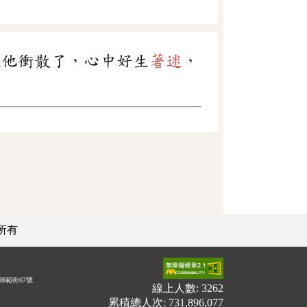
被他衝散了，心中好生
著迷
，
所有
師範街67號
線上人數: 3262
累積總人次: 731,896,077