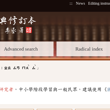
:::
News
Editing instru
Advanced search
Radical index
ˋ
ˋ
」
 :
ㄓㄠ
ㄙㄢ
ㄇㄨ
ㄙ
研究者
，中小學階段學習與一般民眾，建議使用《