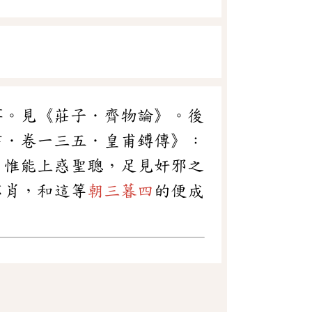
事。見《莊子．齊物論》。後
書．卷一三五．皇甫鎛傳》：
，惟能上惑聖聰，足見奸邪之
不肖，和這等
朝三暮四
的便成