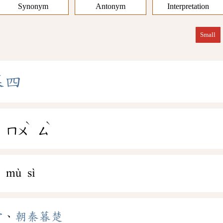
Synonym
Antonym
Interpretation
Small
暮
四
ˋ
ˋ
ㄢ
ㄇㄨ
ㄙ
n mù sì
常
、
朝秦暮楚