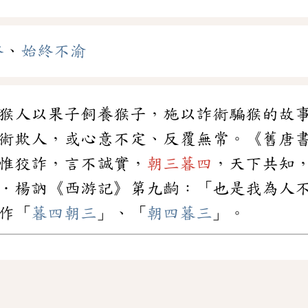
終
、
始終不渝
猴人以果子飼養猴子，施以詐術騙猴的故
術欺人，或心意不定、反覆無常。《舊唐
惟狡詐，言不誠實，
朝三暮四
，天下共知
．楊訥《西游記》第九齣：「也是我為人
作「
暮四朝三
」、「
朝四暮三
」。