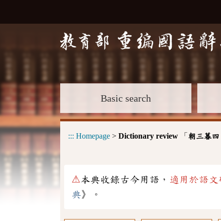
Basic search
:::
Homepage
>
Dictionary review
「
朝三暮四
⚠
本典收錄古今用語，
適用於語文
典
》。