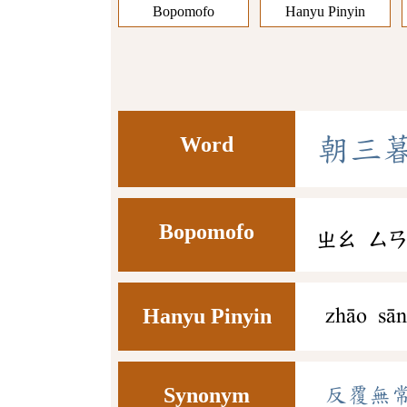
Bopomofo
Hanyu Pinyin
Word
朝
三
Bopomofo
ㄓㄠ
ㄙ
Hanyu Pinyin
zhāo sā
Synonym
反覆無