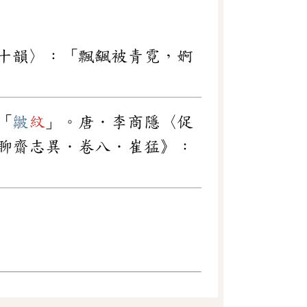
十韻〉：「飄颻被青霓，婀
「
皺
紋
」。唐．李商隱〈促
聊齋志異．卷八．崔猛》：