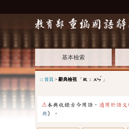
基本檢索
ˊ
:::
首頁
>
辭典檢視
「
」
紋 :
ㄨㄣ
⚠
本典收錄古今用語，
適用於語文
典
》。