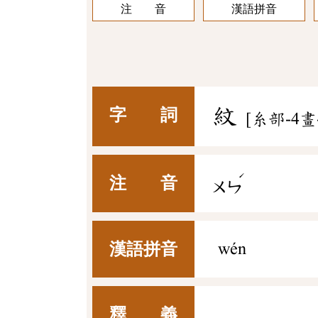
注 音
漢語拼音
紋
字 詞
[糸部-4畫
ˊ
注 音
ㄨㄣ
漢語拼音
wén
釋 義