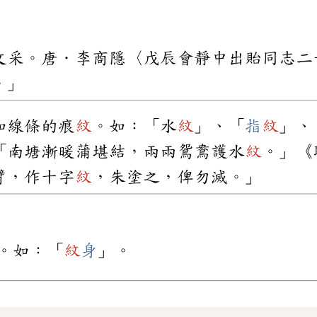
文采。唐．李商隱〈戊辰會靜中出貽同志二
。」
如線條的痕
紋
。如：「水
紋
」、「
指
紋
」、
「南塘漸暖蒲堪結，兩兩鴛鴦護水
紋
。」《
臂，作十字
紋
，朱塗之，俾勿滅。」
。如：「
紋
身
」。