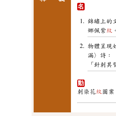
名
錦繡上的
娜佩紫
紋
物體呈現
漏〉詩：
「針刺其
動
刺染花
紋
圖案