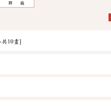
釋 義
-共10畫]