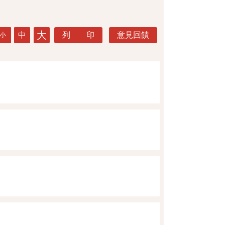
大
中
列 印
意見回饋
小