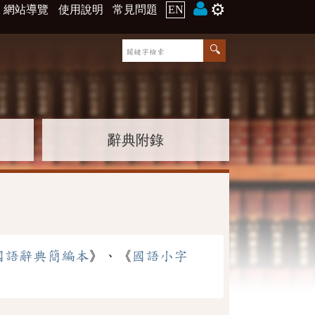
⚙️
網站導覽
使用說明
常見問題
EN
辭典附錄
國語辭典簡編本
》、《
國語小字