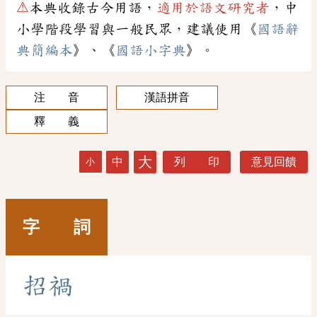
⚠
本典收錄古今用語，
適用於語文研究者
，中
小學階段學習與一般民眾，建議使用《
國語辭
典簡編本
》、《
國語小字典
》。
注 音
漢語拼音
釋 義
大
中
列 印
意見回饋
小
字 詞
招
禍