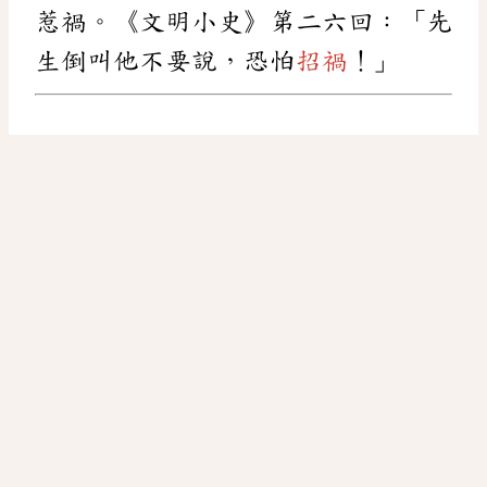
惹禍。《文明小史》第二六回：「先
生倒叫他不要說，恐怕
招禍
！」