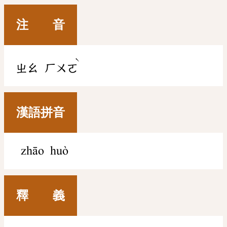
注 音
ˋ
ㄓㄠ
ㄏㄨㄛ
漢語拼音
zhāo huò
釋 義