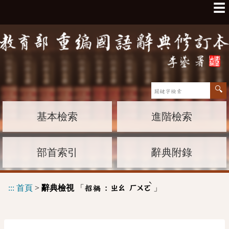
☰
基本檢索
進階檢索
部首索引
辭典附錄
ˋ
:::
首頁
>
辭典檢視
「
」
招禍 :
ㄓㄠ
ㄏㄨㄛ