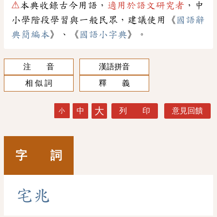
⚠
本典收錄古今用語，
適用於語文研究者
，中
小學階段學習與一般民眾，建議使用《
國語辭
典簡編本
》、《
國語小字典
》。
注 音
漢語拼音
相 似 詞
釋 義
大
中
列 印
意見回饋
小
字 詞
宅
兆