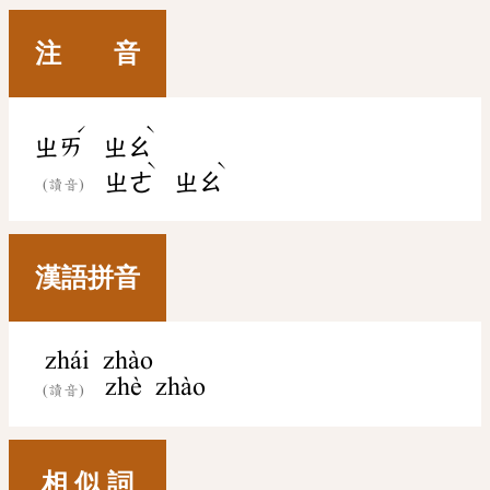
注 音
ˊ
ˋ
ㄓㄞ
ㄓㄠ
ˋ
ˋ
ㄓㄜ
ㄓㄠ
(讀音)
漢語拼音
zhái zhào
zhè zhào
(讀音)
相 似 詞