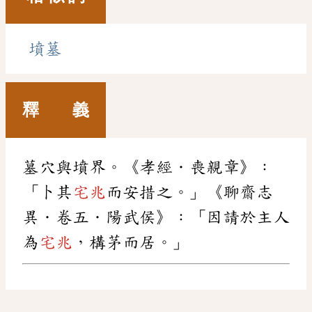
墳墓
釋 義
墓穴與墳界。《孝經．喪親章》：
「卜其
宅兆
而安措之。」《聊齋志
異．卷五．陽武侯》：「因請於主人
為
宅兆
，構茅而居。」