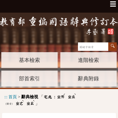
☰
基本檢索
進階檢索
部首索引
辭典附錄
ˊ
ˋ
:::
首頁
>
辭典檢視
「
宅兆 :
ㄓㄞ
ㄓㄠ
ˋ
ˋ
」
ㄓㄜ
ㄓㄠ
(讀音)