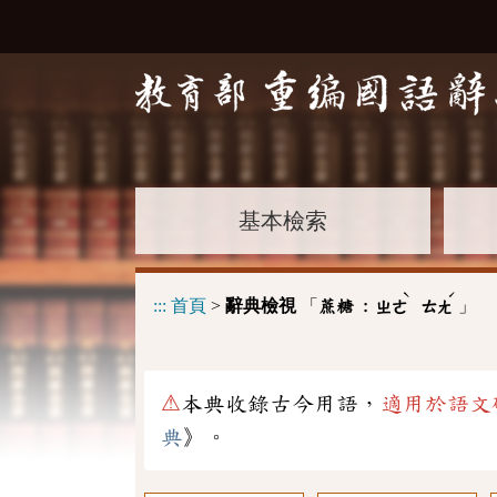
基本檢索
ˋ
ˊ
:::
首頁
>
辭典檢視
「
」
蔗糖 :
ㄓㄜ
ㄊㄤ
⚠
本典收錄古今用語，
適用於語文
典
》。