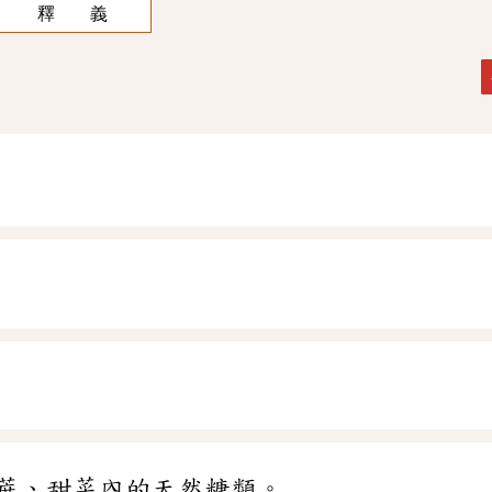
釋 義
蔗、甜菜內的天然糖類。