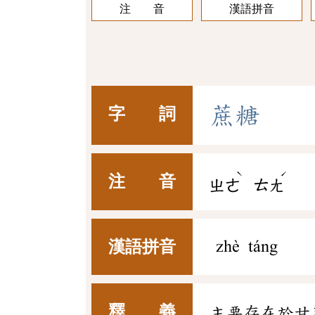
注 音
漢語拼音
蔗
糖
字 詞
ˋ
ˊ
注 音
ㄓㄜ
ㄊㄤ
漢語拼音
zhè táng
釋 義
主要存在於甘