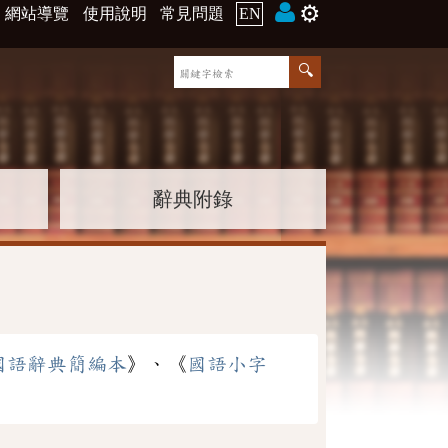
⚙️
網站導覽
使用說明
常見問題
EN
辭典附錄
國語辭典簡編本
》、《
國語小字