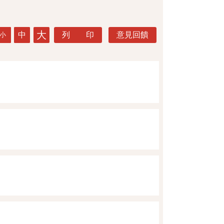
大
中
列 印
意見回饋
小