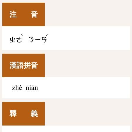
注 音
ˋ
ˊ
ㄓㄜ
ㄋㄧㄢ
漢語拼音
zhè nián
釋 義