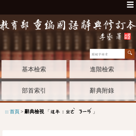
☰
基本檢索
進階檢索
部首索引
辭典附錄
ˋ
ˊ
:::
首頁
>
辭典檢視
「
」
這年 :
ㄓㄜ
ㄋㄧㄢ