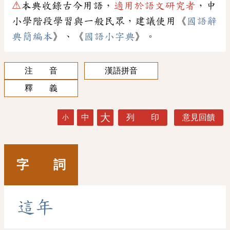
⚠
本典收錄古今用語，
適用於語文研究者
，中
小學階段學習與一般民眾，建議使用《
國語辭
典簡編本
》、《
國語小字典
》。
注 音
漢語拼音
釋 義
大
中
列 印
意見回饋
小
字 詞
這
年