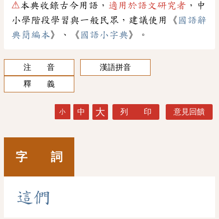
⚠
本典收錄古今用語，
適用於語文研究者
，中
小學階段學習與一般民眾，建議使用《
國語辭
典簡編本
》、《
國語小字典
》。
注 音
漢語拼音
釋 義
大
中
列 印
意見回饋
小
字 詞
這
們