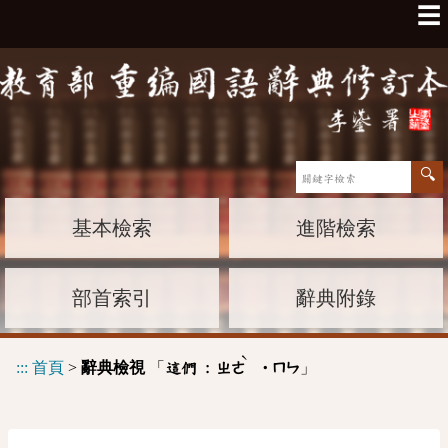
☰
基本檢索
進階檢索
部首索引
辭典附錄
ˋ
:::
首頁
>
辭典檢視
「
」
這們 :
ㄓㄜ
˙ㄇㄣ