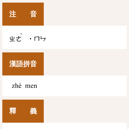
注 音
ˋ
ㄓㄜ
˙ㄇㄣ
漢語拼音
zhè men
釋 義