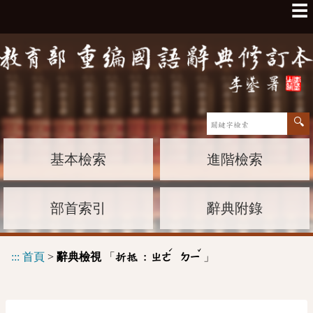
☰
基本檢索
進階檢索
部首索引
辭典附錄
ˊ
ˇ
:::
首頁
>
辭典檢視
「
」
折抵 :
ㄓㄜ
ㄉㄧ