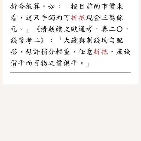
折合抵算。如：「按目前的市價來
看，這只手鐲約可
折抵
現金三萬餘
元。」《清朝續文獻通考．卷二〇．
錢幣考二》：「大錢與制錢均勻配
搭，毋許稍分輕重，任意
折抵
，庶錢
價平而百物之價俱平。」