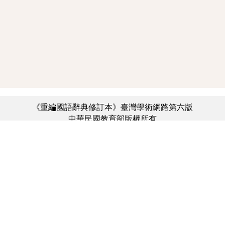
《重編國語辭典修訂本》臺灣學術網路第六版
中華民國教育部版權所有
:::
個資法及隱私聲明
|
辭典公眾授權網
|
意見交流
|
網網相連
三峽總院區地址：新北市三峽區三樹路2號、
︿
臺北院區地址：臺北市大安區和平東路一段179號、
臺中院區地址：臺中市豐原區師範街67號
電話總機：(02)7740-7890、
傳真：(02)7740-7064、
TANet VoIP：9009-7890