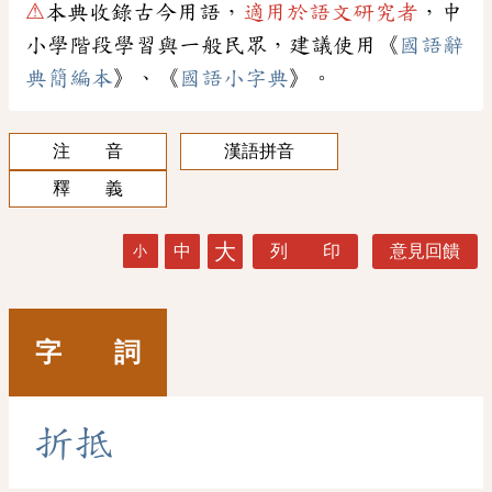
⚠
本典收錄古今用語，
適用於語文研究者
，中
小學階段學習與一般民眾，建議使用《
國語辭
典簡編本
》、《
國語小字典
》。
注 音
漢語拼音
釋 義
大
中
列 印
意見回饋
小
字 詞
折
抵