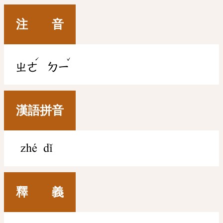
注 音
ˊ
ˇ
ㄓㄜ
ㄉㄧ
漢語拼音
zhé dǐ
釋 義