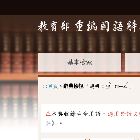
基本檢索
ˋ
ˊ
:::
首頁
>
辭典檢視
「
」
遲明 :
ㄓ
ㄇㄧㄥ
⚠
本典收錄古今用語，
適用於語文
典
》。