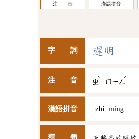
注 音
漢語拼音
遲
明
字 詞
ˋ
ˊ
注 音
ㄓ
ㄇㄧㄥ
漢語拼音
zhì míng
釋 義
天將亮的時候