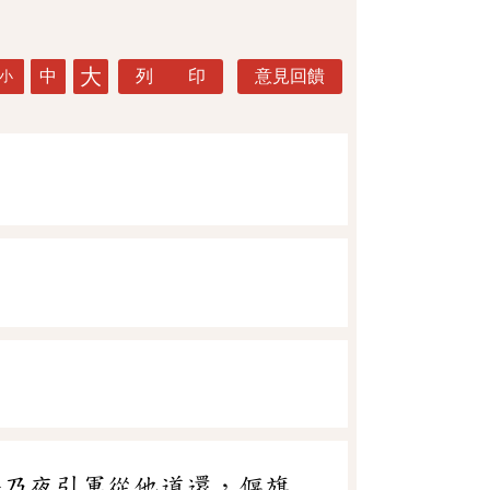
大
中
列 印
意見回饋
小
公乃夜引軍從他道還，偃旗