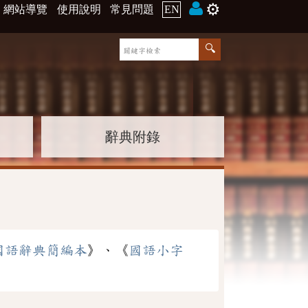
⚙️
網站導覽
使用說明
常見問題
EN
辭典附錄
國語辭典簡編本
》、《
國語小字