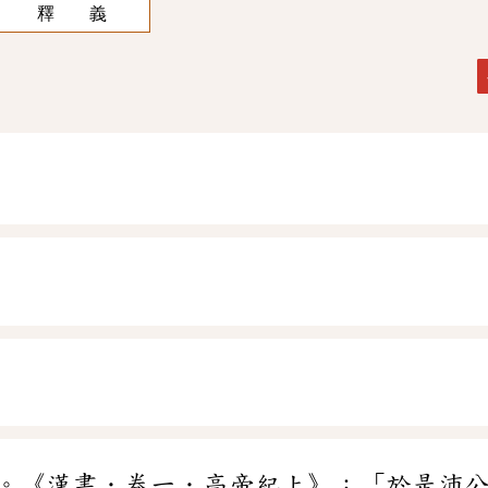
釋 義
。《漢書．卷一．高帝紀上》：「於是沛