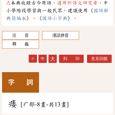
⚠
本典收錄古今用語，
適用於語文研究者
，中
小學階段學習與一般民眾，建議使用《
國語辭
典簡編本
》、《
國語小字典
》。
注 音
漢語拼音
釋 義
大
中
列 印
意見回饋
小
字 詞
痿
[疒部-8畫-共13畫]