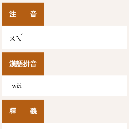
注 音
ˇ
ㄨㄟ
漢語拼音
wěi
釋 義