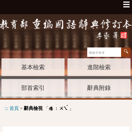
☰
基本檢索
進階檢索
部首索引
辭典附錄
ˇ
:::
首頁
>
辭典檢視
「
」
痿 :
ㄨㄟ