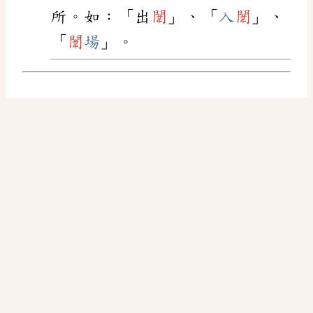
所。如：「出
闈
」、「
入
闈
」、
「
闈
場
」。