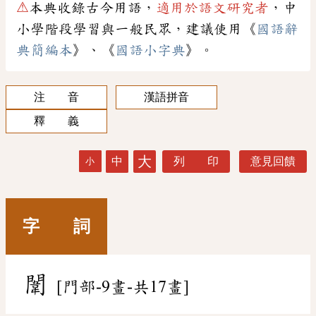
⚠
本典收錄古今用語，
適用於語文研究者
，中
小學階段學習與一般民眾，建議使用《
國語辭
典簡編本
》、《
國語小字典
》。
注 音
漢語拼音
釋 義
大
中
列 印
意見回饋
小
字 詞
闈
[門部-9畫-共17畫]