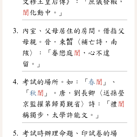
文穆王皇后傳》：「庶儀發椒，
闈
化動中。」
內室、父母居住的房間。借指父
母親。晉．束晳〈補亡詩．南
陔〉：「眷戀庭
闈
，心不遑
留。」
考試的場所。如：「
春
闈
」、
「
秋
闈
」。唐．劉長卿〈送孫瑩
京監擢第歸蜀覲省〉詩：「禮
闈
稱獨步，太學許能文。」
考試時辦理命題、印試卷的場