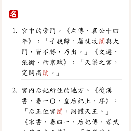
名
宮中的旁門。《左傳．哀公十四
年》：「子我歸，屬徒攻
闈
與大
門，皆不勝，乃出。」《文選．
張衡．西京賦》：「天梁之宮，
寔開高
闈
。」
宮內后妃所住的地方。《後漢
書．卷一〇．皇后紀上．序》：
「后正位宮
闈
，同體天王。」
《宋書．卷四一．后妃傳．孝武