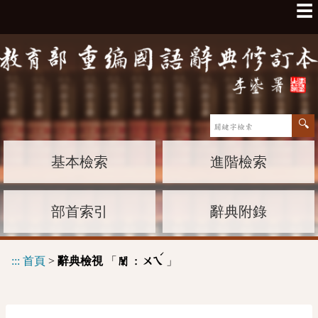
☰
基本檢索
進階檢索
部首索引
辭典附錄
ˊ
:::
首頁
>
辭典檢視
「
」
闈 :
ㄨㄟ