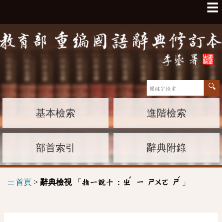
☰
基本檢索
進階檢索
部首索引
辭典附錄
ˇ
ˊ
:::
首頁
>
辭典檢視
「
」
指一說十 :
ㄓ
ㄧ
ㄕㄨㄛ
ㄕ