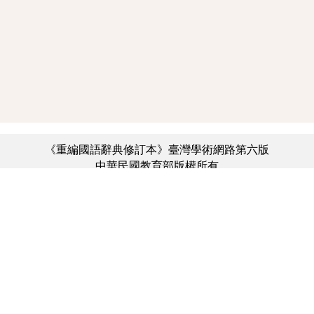
《重編國語辭典修訂本》臺灣學術網路第六版
中華民國教育部版權所有
:::
個資法及隱私聲明
|
辭典公眾授權網
|
意見交流
|
網網相連
三峽總院區地址：新北市三峽區三樹路2號、
︿
臺北院區地址：臺北市大安區和平東路一段179號、
臺中院區地址：臺中市豐原區師範街67號
電話總機：(02)7740-7890、
傳真：(02)7740-7064、
TANet VoIP：9009-7890