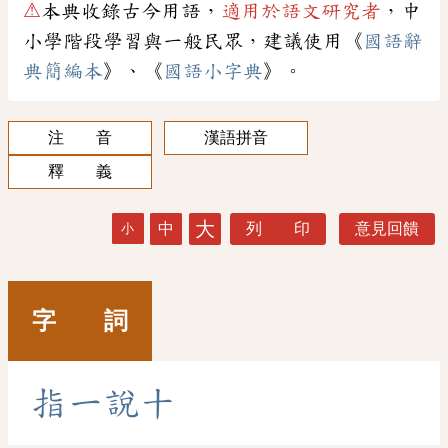
⚠
本典收錄古今用語，
適用於語文研究者
，中
小學階段學習與一般民眾，建議使用《
國語辭
典簡編本
》、《
國語小字典
》。
注 音
漢語拼音
釋 義
大
中
列 印
意見回饋
小
字 詞
指
一
說
十