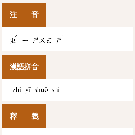
注 音
ˇ
ˊ
ㄓ
ㄧ
ㄕㄨㄛ
ㄕ
漢語拼音
zhǐ yī shuō shí
釋 義