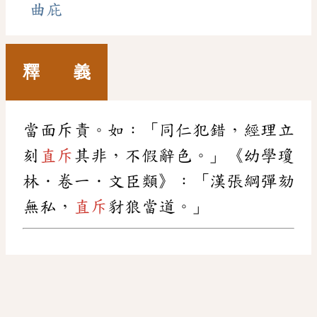
曲庇
釋 義
當面斥責。如：「同仁犯錯，經理立
刻
直斥
其非，不假辭色。」《幼學瓊
林．卷一．文臣類》：「漢張綱彈劾
無私，
直斥
豺狼當道。」