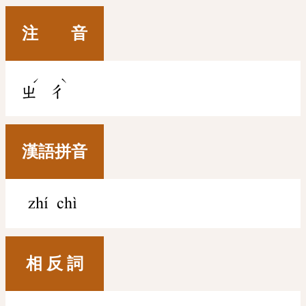
注 音
ˊ
ˋ
ㄓ
ㄔ
漢語拼音
zhí chì
相 反 詞