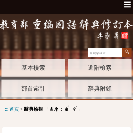
☰
基本檢索
進階檢索
部首索引
辭典附錄
ˊ
ˋ
:::
首頁
>
辭典檢視
「
」
直斥 :
ㄓ
ㄔ