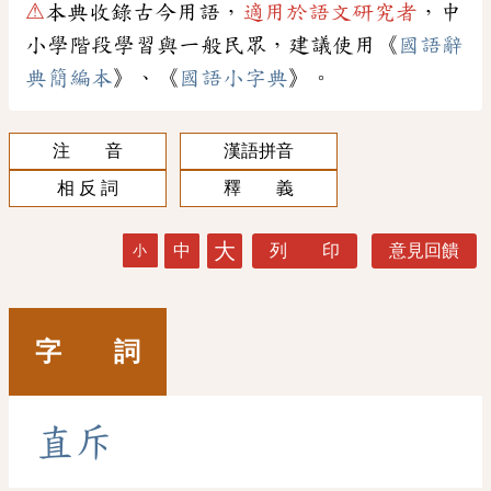
⚠
本典收錄古今用語，
適用於語文研究者
，中
小學階段學習與一般民眾，建議使用《
國語辭
典簡編本
》、《
國語小字典
》。
注 音
漢語拼音
相 反 詞
釋 義
大
中
列 印
意見回饋
小
字 詞
直
斥