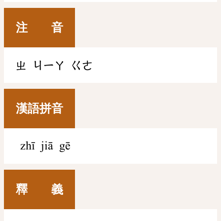
注 音
ㄓ
ㄐㄧㄚ
ㄍㄜ
漢語拼音
zhī jiā gē
釋 義