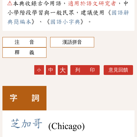
⚠
本典收錄古今用語，
適用於語文研究者
，中
小學階段學習與一般民眾，建議使用《
國語辭
典簡編本
》、《
國語小字典
》。
注 音
漢語拼音
釋 義
大
中
列 印
意見回饋
小
字 詞
芝
加
哥
(Chicago)