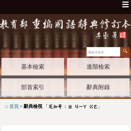
☰
基本檢索
進階檢索
部首索引
辭典附錄
:::
首頁
>
辭典檢視
「
」
芝加哥 :
ㄓ
ㄐㄧㄚ
ㄍㄜ