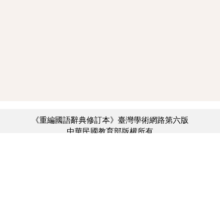
《重編國語辭典修訂本》臺灣學術網路第六版
中華民國教育部版權所有
:::
個資法及隱私聲明
|
辭典公眾授權網
|
意見交流
|
網網相連
三峽總院區地址：新北市三峽區三樹路2號、
︿
臺北院區地址：臺北市大安區和平東路一段179號、