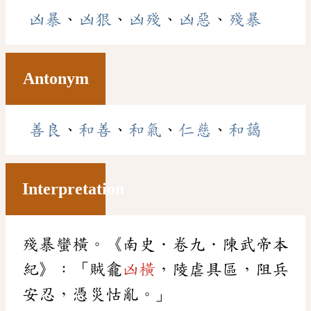
凶暴
、
凶狠
、
凶殘
、
凶惡
、
殘暴
Antonym
善良
、
和善
、
和氣
、
仁慈
、
和藹
Interpretation
殘暴蠻橫。《南史．卷九．陳武帝本
紀》：「賊龕
凶橫
，陵虐具區，阻兵
安忍，憑災怙亂。」