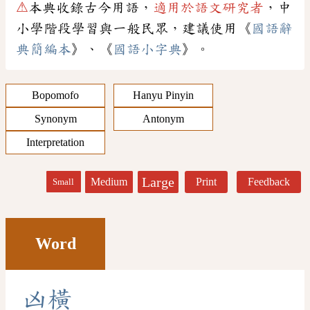
⚠
本典收錄古今用語，
適用於語文研究者
，中
小學階段學習與一般民眾，建議使用《
國語辭
典簡編本
》、《
國語小字典
》。
Bopomofo
Hanyu Pinyin
Synonym
Antonym
Interpretation
Large
Medium
Print
Feedback
Small
Word
凶
橫