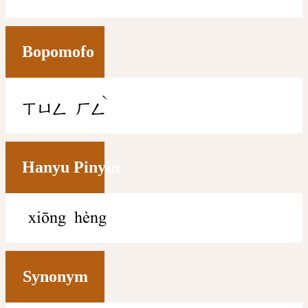
Bopomofo
ˋ
ㄒㄩㄥ
ㄏㄥ
Hanyu Pinyin
xiōng hèng
Synonym