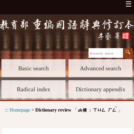
☰
Basic search
Advanced search
Radical index
Dictionary appendix
ˋ
:::
Homepage
>
Dictionary review
「
」
凶橫 :
ㄒㄩㄥ
ㄏㄥ