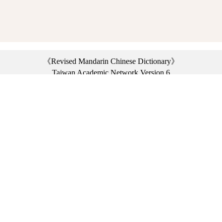
《Revised Mandarin Chinese Dictionary》
Taiwan Academic Network Version 6
©2021 Ministry of Education, R.O.C. All rights reserved.
︿
:::
Privacy statement
|
Dictionary network
|
Opinion exchange
|
Network Links
Headquarters: No. 2, Sanshu Rd., Sanxia Dist., New Taipei City 23703, Taiwan
(R.O.C.)、
Taipei Branch: No. 179, Sec. 1, Heping E. Rd., Daan Dist., Taipei City 10644,
Taiwan (R.O.C.)、
Taichung Branch Offices: No. 67, Shifan St., Fengyuan Dist., Taichung City 42081,
Taiwan (R.O.C.)