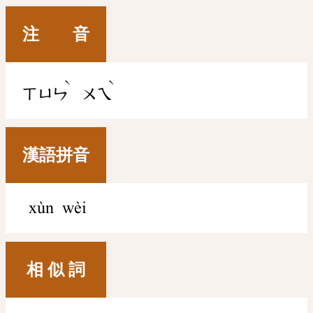
注 音
ˋ
ˋ
ㄒㄩㄣ
ㄨㄟ
漢語拼音
xùn wèi
相 似 詞