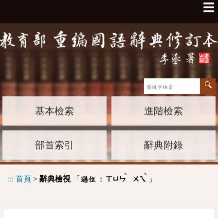
☰
基本檢索
進階檢索
部首索引
辭典附錄
ˋ
ˋ
:::
首頁
>
辭典檢視
「
」
遜位 :
ㄒㄩㄣ
ㄨㄟ