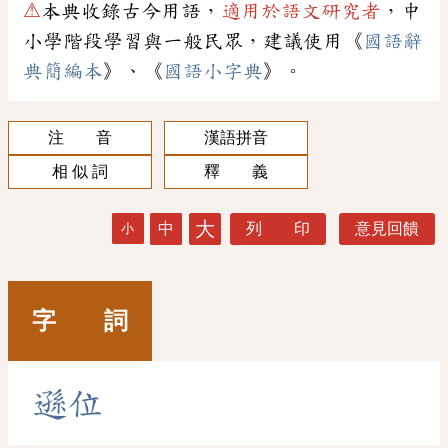
⚠
本典收錄古今用語，
適用於語文研究者
，中
小學階段學習與一般民眾，建議使用《
國語辭
典簡編本
》、《
國語小字典
》。
注 音
漢語拼音
相 似 詞
釋 義
大
中
列 印
意見回饋
小
字 詞
遜
位