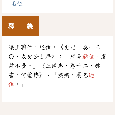
退位
釋 義
讓出職位、退位。《史記．卷一三
〇．太史公自序》：「唐堯
遜位
，虞
舜不臺。」《三國志．卷十二．魏
書．何夔傳》：「疾病，屢乞
遜
位
。」