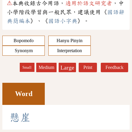
⚠
本典收錄古今用語，
適用於語文研究者
，中
小學階段學習與一般民眾，建議使用《
國語辭
典簡編本
》、《
國語小字典
》。
Bopomofo
Hanyu Pinyin
Synonym
Interpretation
Large
Medium
Print
Feedback
Small
Word
懸
崖