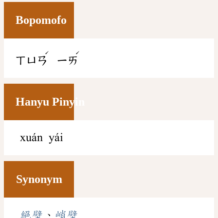
Bopomofo
ˊ
ˊ
ㄒㄩㄢ
ㄧㄞ
Hanyu Pinyin
xuán yái
Synonym
絕壁
、
峭壁