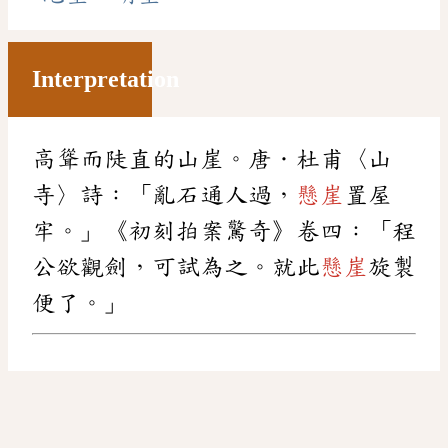
Interpretation
高聳而陡直的山崖。唐．杜甫〈山
寺〉詩：「亂石通人過，
懸崖
置屋
牢。」《初刻拍案驚奇》卷四：「程
公欲觀劍，可試為之。就此
懸崖
旋製
便了。」