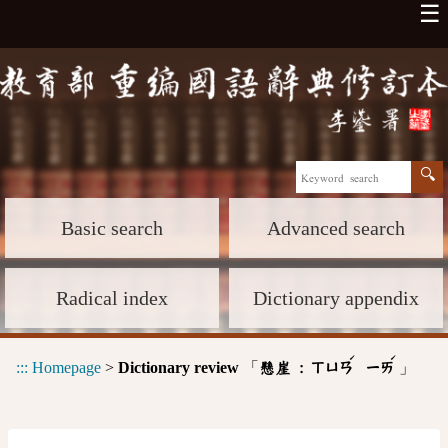
☰
Basic search
Advanced search
Radical index
Dictionary appendix
ˊ
ˊ
:::
Homepage
>
Dictionary review
「
」
懸崖 :
ㄒㄩㄢ
ㄧㄞ