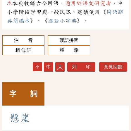
⚠
本典收錄古今用語，
適用於語文研究者
，中
小學階段學習與一般民眾，建議使用《
國語辭
典簡編本
》、《
國語小字典
》。
注 音
漢語拼音
相 似 詞
釋 義
大
中
列 印
意見回饋
小
字 詞
懸
崖