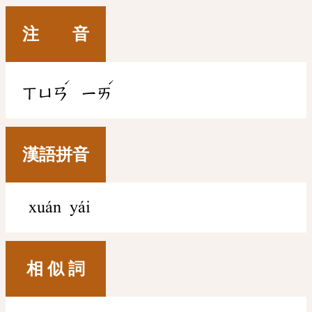
注 音
ˊ
ˊ
ㄒㄩㄢ
ㄧㄞ
漢語拼音
xuán yái
相 似 詞