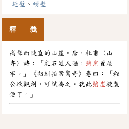
絕壁
、
峭壁
釋 義
高聳而陡直的山崖。唐．杜甫〈山
寺〉詩：「亂石通人過，
懸崖
置屋
牢。」《初刻拍案驚奇》卷四：「程
公欲觀劍，可試為之。就此
懸崖
旋製
便了。」