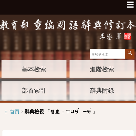
☰
基本檢索
進階檢索
部首索引
辭典附錄
ˊ
ˊ
:::
首頁
>
辭典檢視
「
」
懸崖 :
ㄒㄩㄢ
ㄧㄞ