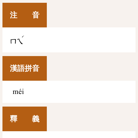
注 音
ˊ
ㄇㄟ
漢語拼音
méi
釋 義