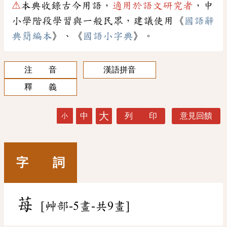
⚠
本典收錄古今用語，
適用於語文研究者
，中
小學階段學習與一般民眾，建議使用《
國語辭
典簡編本
》、《
國語小字典
》。
注 音
漢語拼音
釋 義
大
中
列 印
意見回饋
小
字 詞
苺
[艸部-5畫-共9畫]