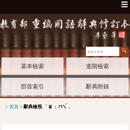
☰
基本檢索
進階檢索
部首索引
辭典附錄
ˊ
:::
首頁
>
辭典檢視
「
」
苺 :
ㄇㄟ