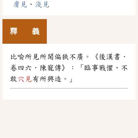
膚見
、
淺見
釋 義
比喻所見所聞偏狹不廣。《後漢書．
卷四六．陳寵傳》：「臨事戰懼，不
敢
穴見
有所興造。」