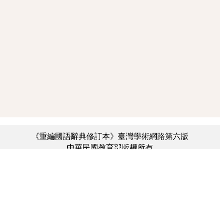
《重編國語辭典修訂本》臺灣學術網路第六版
中華民國教育部版權所有
:::
個資法及隱私聲明
|
辭典公眾授權網
|
意見交流
|
網網相連