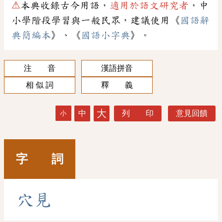
⚠
本典收錄古今用語，
適用於語文研究者
，中
小學階段學習與一般民眾，建議使用《
國語辭
典簡編本
》、《
國語小字典
》。
注 音
漢語拼音
相 似 詞
釋 義
大
中
列 印
意見回饋
小
字 詞
穴
見