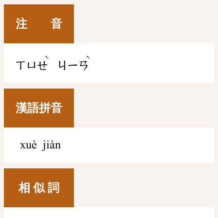
注 音
ˋ
ˋ
ㄒㄩㄝ
ㄐㄧㄢ
漢語拼音
xuè jiàn
相 似 詞