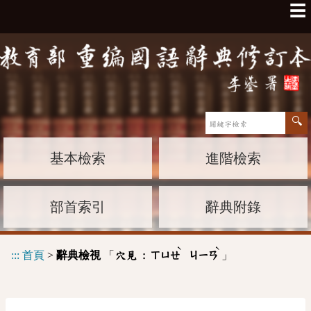
☰
基本檢索
進階檢索
部首索引
辭典附錄
ˋ
ˋ
:::
首頁
>
辭典檢視
「
」
穴見 :
ㄒㄩㄝ
ㄐㄧㄢ