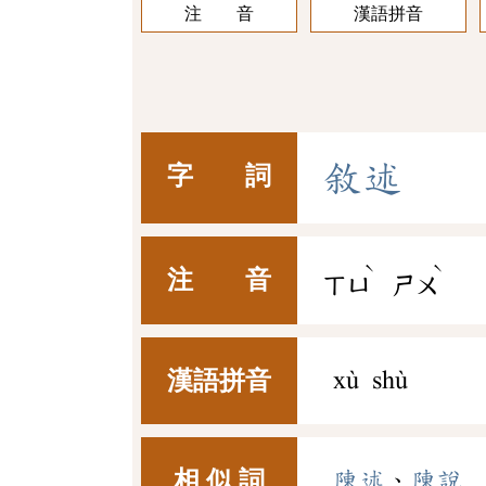
注 音
漢語拼音
敘
述
字 詞
ˋ
ˋ
注 音
ㄒㄩ
ㄕㄨ
漢語拼音
xù shù
相 似 詞
陳述
、
陳說