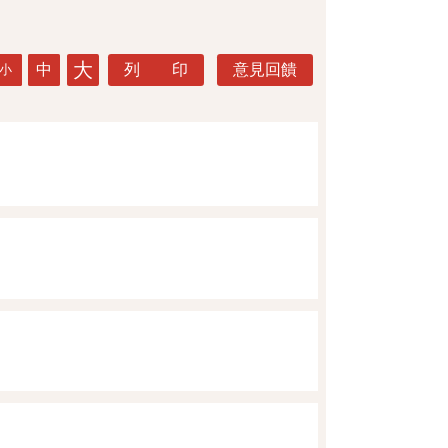
大
中
列 印
意見回饋
小