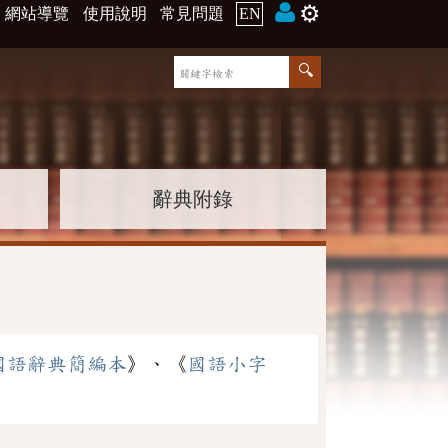
⚙️
網站導覽
使用說明
常見問題
EN
辭典附錄
國語辭典簡編本
》、《
國語小字