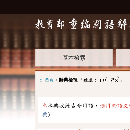
基本檢索
ˋ
ˋ
:::
首頁
>
辭典檢視
「
」
敘述 :
ㄒㄩ
ㄕㄨ
⚠
本典收錄古今用語，
適用於語文
典
》。