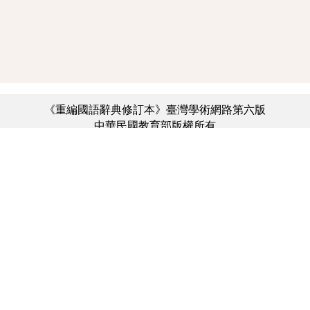
《重編國語辭典修訂本》臺灣學術網路第六版
中華民國教育部版權所有
:::
個資法及隱私聲明
|
辭典公眾授權網
|
意見交流
|
網網相連
三峽總院區地址：新北市三峽區三樹路2號、
︿
臺北院區地址：臺北市大安區和平東路一段179號、
臺中院區地址：臺中市豐原區師範街67號
電話總機：(02)7740-7890、
傳真：(02)7740-7064、
TANet VoIP：9009-7890
線上人數: 3342
累積總人次: 731,272,619