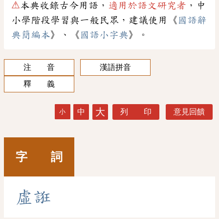
⚠
本典收錄古今用語，
適用於語文研究者
，中
小學階段學習與一般民眾，建議使用《
國語辭
典簡編本
》、《
國語小字典
》。
注 音
漢語拼音
釋 義
大
中
列 印
意見回饋
小
字 詞
虛
誑