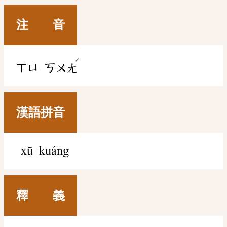
注 音
ˊ
ㄒㄩ
ㄎㄨㄤ
漢語拼音
xū kuáng
釋 義