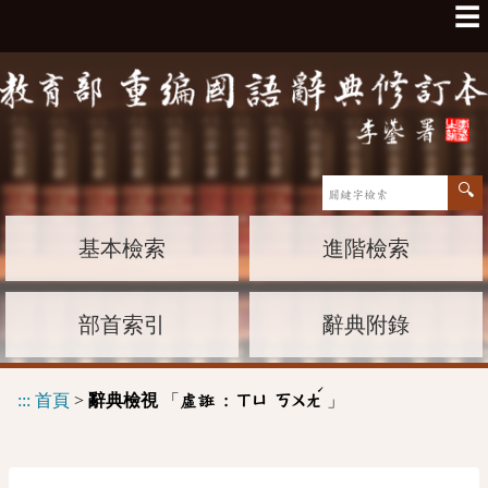
☰
基本檢索
進階檢索
部首索引
辭典附錄
ˊ
:::
首頁
>
辭典檢視
「
」
虛誑 :
ㄒㄩ
ㄎㄨㄤ