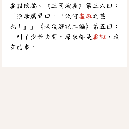
虛假欺騙。《三國演義》第三六回：
「徐母厲聲曰：『汝何
虛誑
之甚
也！』」《老殘遊記二編》第五回：
「叫了少爺去問，原來都是
虛誑
，沒
有的事。」