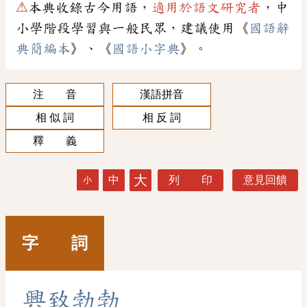
⚠
本典收錄古今用語，
適用於語文研究者
，中
小學階段學習與一般民眾，建議使用《
國語辭
典簡編本
》、《
國語小字典
》。
注 音
漢語拼音
相 似 詞
相 反 詞
釋 義
大
中
列 印
意見回饋
小
字 詞
興
致
勃
勃