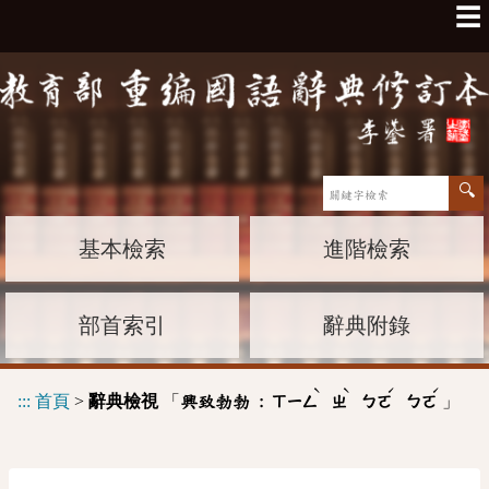
☰
基本檢索
進階檢索
部首索引
辭典附錄
ˋ
ˋ
ˊ
ˊ
:::
首頁
>
辭典檢視
「
」
興致勃勃 :
ㄒㄧㄥ
ㄓ
ㄅㄛ
ㄅㄛ