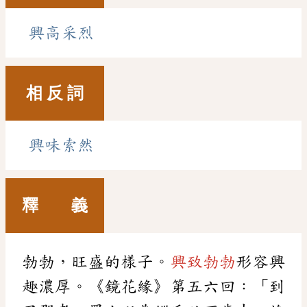
興高采烈
相 反 詞
興味索然
釋 義
勃勃，旺盛的樣子。
興致勃勃
形容興
趣濃厚。《鏡花緣》第五六回：「到