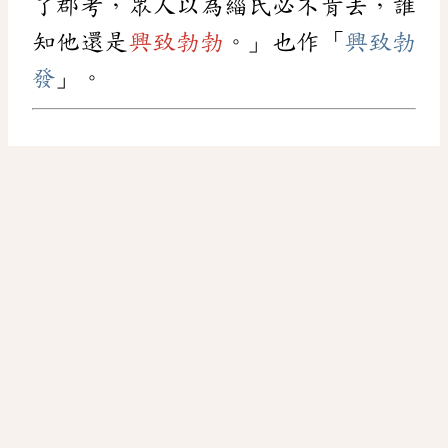
了郡考，眾人以為緇氏必不肯去，誰
知他還是
興致勃勃
。」也作「
興致勃
發
」。