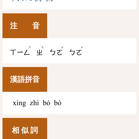
注 音
ˋ
ˋ
ˊ
ˊ
ㄒㄧㄥ
ㄓ
ㄅㄛ
ㄅㄛ
漢語拼音
xìng zhì bó bó
相 似 詞