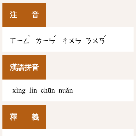
注 音
ˋ
ˊ
ˇ
ㄒㄧㄥ
ㄌㄧㄣ
ㄔㄨㄣ
ㄋㄨㄢ
漢語拼音
xìng lín chūn nuǎn
釋 義