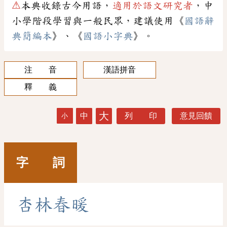
⚠
本典收錄古今用語，
適用於語文研究者
，中
小學階段學習與一般民眾，建議使用《
國語辭
典簡編本
》、《
國語小字典
》。
注 音
漢語拼音
釋 義
大
中
列 印
意見回饋
小
字 詞
杏
林
春
暖