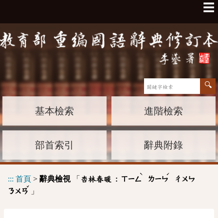
☰
基本檢索
進階檢索
部首索引
辭典附錄
ˋ
ˊ
:::
首頁
>
辭典檢視
「
杏林春暖 :
ㄒㄧㄥ
ㄌㄧㄣ
ㄔㄨㄣ
ˇ
」
ㄋㄨㄢ