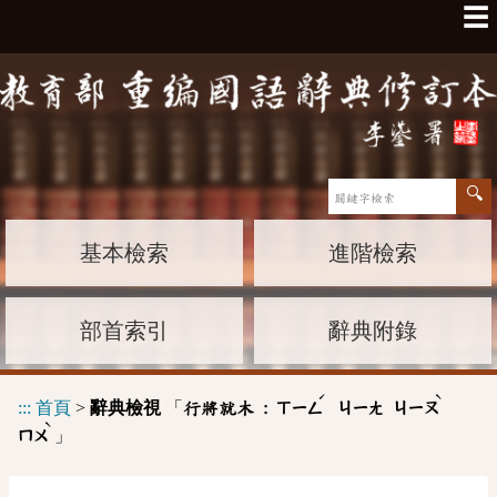
☰
基本檢索
進階檢索
部首索引
辭典附錄
ˊ
ˋ
:::
首頁
>
辭典檢視
「
行將就木 :
ㄒㄧㄥ
ㄐㄧㄤ
ㄐㄧㄡ
ˋ
」
ㄇㄨ