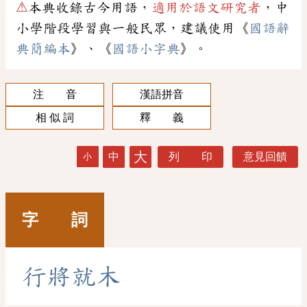
⚠
本典收錄古今用語，
適用於語文研究者
，中
小學階段學習與一般民眾，建議使用《
國語辭
典簡編本
》、《
國語小字典
》。
注 音
漢語拼音
相 似 詞
釋 義
大
中
列 印
意見回饋
小
字 詞
行
將
就
木