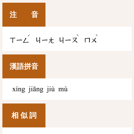
注 音
ˊ
ˋ
ˋ
ㄒㄧㄥ
ㄐㄧㄤ
ㄐㄧㄡ
ㄇㄨ
漢語拼音
xíng jiāng jiù mù
相 似 詞