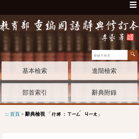
☰
基本檢索
進階檢索
部首索引
辭典附錄
ˊ
:::
首頁
>
辭典檢視
「
」
行將 :
ㄒㄧㄥ
ㄐㄧㄤ