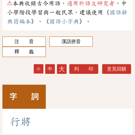
⚠
本典收錄古今用語，
適用於語文研究者
，中
小學階段學習與一般民眾，建議使用《
國語辭
典簡編本
》、《
國語小字典
》。
注 音
漢語拼音
釋 義
大
中
列 印
意見回饋
小
字 詞
行
將