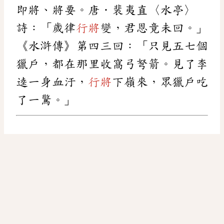
即將、將要。唐．裴夷直〈水亭〉
詩：「歲律
行將
變，君恩竟未回。」
《水滸傳》第四三回：「只見五七個
獵戶，都在那里收窩弓弩箭。見了李
逵一身血汙，
行將
下嶺來，眾獵戶吃
了一驚。」