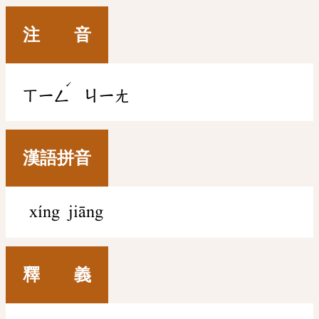
注 音
ˊ
ㄒㄧㄥ
ㄐㄧㄤ
漢語拼音
xíng jiāng
釋 義