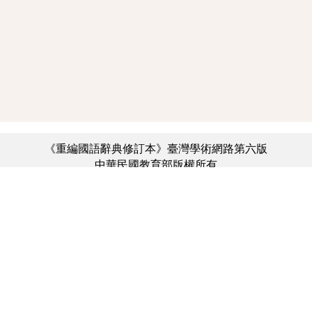
《重編國語辭典修訂本》臺灣學術網路第六版
中華民國教育部版權所有
:::
個資法及隱私聲明
|
辭典公眾授權網
|
意見交流
|
網網相連
三峽總院區地址：新北市三峽區三樹路2號、
︿
臺北院區地址：臺北市大安區和平東路一段179號、
臺中院區地址：臺中市豐原區師範街67號
電話總機：(02)7740-7890、
傳真：(02)7740-7064、
TANet VoIP：9009-7890